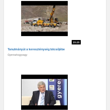
25:25
Tanulmányút a kereszténység böcsőjébe
Gyereahogyvagy