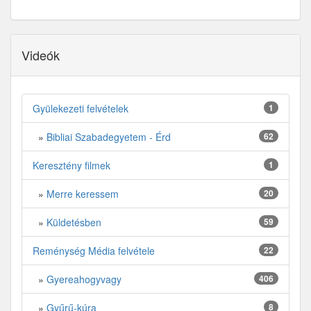
Videók
Gyülekezeti felvételek
1
»
Bibliai Szabadegyetem - Érd
62
Keresztény filmek
1
»
Merre keressem
20
»
Küldetésben
59
Reménység Média felvétele
22
»
Gyereahogyvagy
406
»
Gyűrű-kúra
8