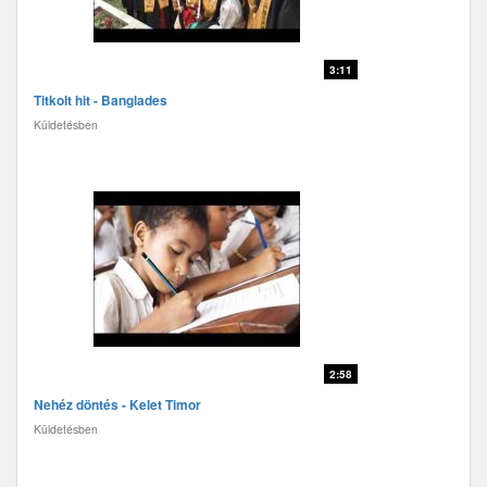
3:11
Titkolt hit - Banglades
Küldetésben
2:58
Nehéz döntés - Kelet Timor
Küldetésben