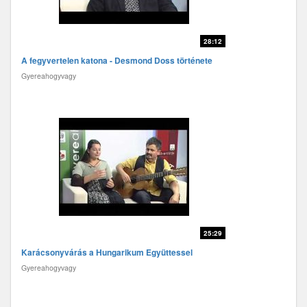
28:12
A fegyvertelen katona - Desmond Doss története
Gyereahogyvagy
25:29
Karácsonyvárás a Hungarikum Együttessel
Gyereahogyvagy