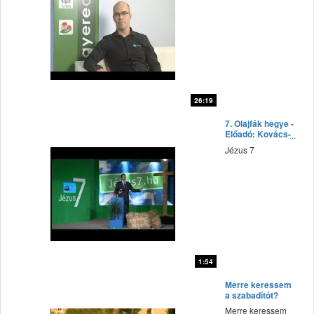
26:19
fff
7. Olajfák hegye -
Előadó: Kovács-
Bíró János
Jézus 7
1:54
fff
Merre keressem
a szabadítót?
Merre keressem