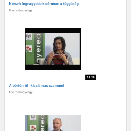
Korunk legnagyobb kísértése: a függőség
Gyereahogyvagy
24:28
A börtönről - kicsit más szemmel
Gyereahogyvagy