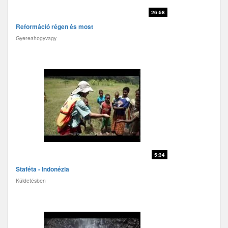
26:58
Reformáció régen és most
Gyereahogyvagy
5:34
Staféta - Indonézia
Küldetésben