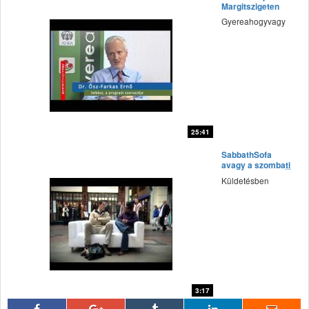
Margitszigeten
Gyereahogyvagy
25:41
fff
SabbathSofa
avagy a szombati
kanapé - Nagy
Küldetésben
Britannia
3:17
fff