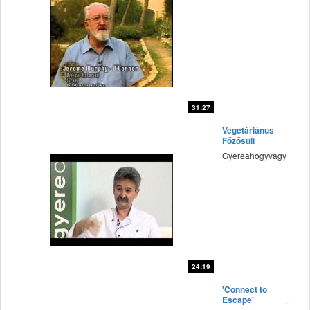
31:27
fff
Vegetáriánus
Főzősuli
Gyereahogyvagy
24:19
fff
'Connect to
Escape'