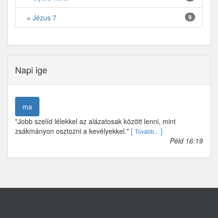
»
Jézus 7
9
Napi ige
ma
"Jobb szelíd lélekkel az alázatosak között lenni, mint
zsákmányon osztozni a kevélyekkel."
[
]
Tovább...
Péld 16:19