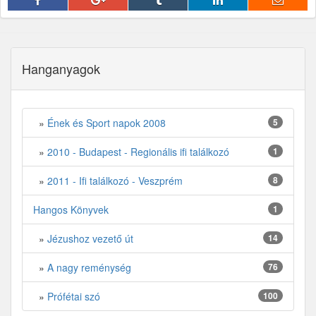
Hanganyagok
»
Ének és Sport napok 2008
5
»
2010 - Budapest - Regionális ifi találkozó
1
»
2011 - Ifi találkozó - Veszprém
8
Hangos Könyvek
1
»
Jézushoz vezető út
14
»
A nagy reménység
76
»
Prófétai szó
100