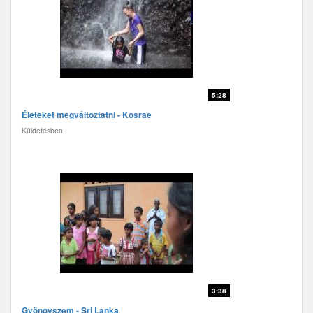
5:28
Életeket megváltoztatni - Kosrae
Küldetésben
3:38
Gyöngyszem - Sri Lanka