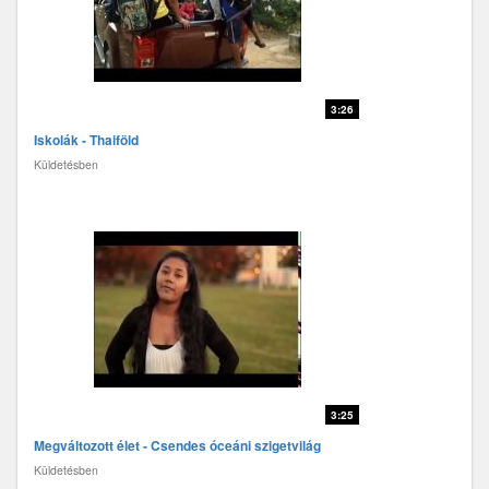
3:26
Iskolák - Thaiföld
Küldetésben
3:25
Megváltozott élet - Csendes óceáni szigetvilág
Küldetésben