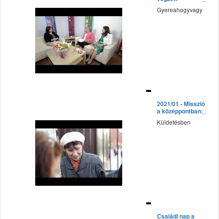
szolgálatban
Gyereahogyvagy
fff
2021/01 - Misszió
a középpontban:
4. Adventista
Küldetésben
misszió
Eurázsiában –
Oroszország
fff
Családi nap a