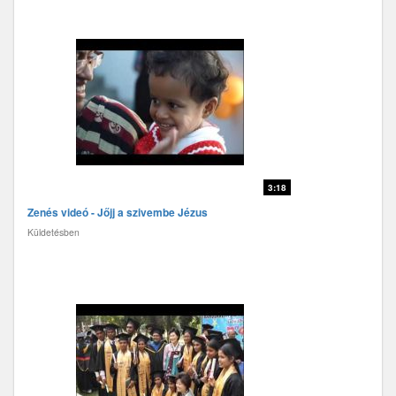
3:18
Zenés videó - Jőjj a szivembe Jézus
Küldetésben