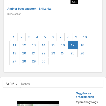
2:04
Amikor becsengettek - Sri Lanka
Küldetésben
1
2
3
4
5
6
7
8
9
10
11
12
13
14
15
16
17
18
19
20
21
22
23
24
25
26
27
28
29
30
Szűrő
Tegyünk az
erőszak ellen
Gyereahogyvagy