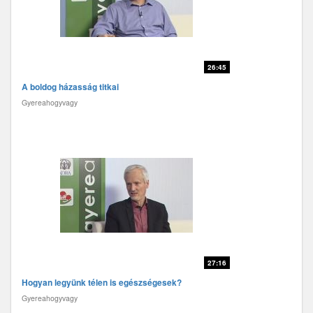
26:45
A boldog házasság titkai
Gyereahogyvagy
27:16
Hogyan legyünk télen is egészségesek?
Gyereahogyvagy