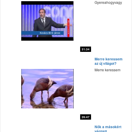
különkiadás (3.
Gyereahogyvagy
rész)
31:34
fff
Merre keressem
az új világot?
Merre keressem
26:47
fff
Nők a másokért
végzett