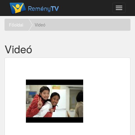
Toggle
navigati
Főoldal
Videó
Videó