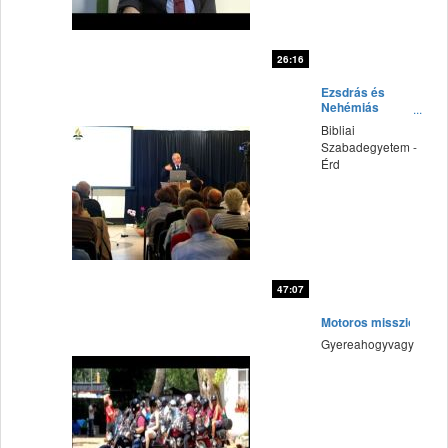
26:16
fff
Ezsdrás és
Nehémiás
könyve - Dr.
Bibliai
Szilvási József
Szabadegyetem -
előadása
Érd
47:07
fff
Motoros misszió
Gyereahogyvagy