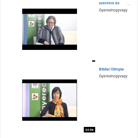
szeretve és
elfogadva
Gyereahogyvagy
fff
Bibliai Olimpia
Gyereahogyvagy
24:56
fff