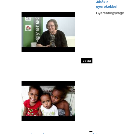
Játék a
gyerekekkel
Gyereahogyvagy
27:33
fff