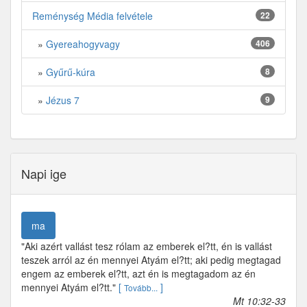
Reménység Média felvétele
22
»
Gyereahogyvagy
406
»
Gyűrű-kúra
8
»
Jézus 7
9
Napi ige
ma
"Aki azért vallást tesz rólam az emberek el?tt, én is vallást
teszek arról az én mennyei Atyám el?tt; aki pedig megtagad
engem az emberek el?tt, azt én is megtagadom az én
mennyei Atyám el?tt."
[
]
Tovább...
Mt 10:32-33