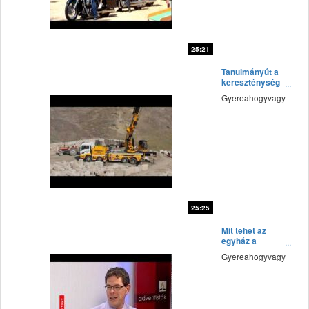
25:21
fff
Tanulmányút a
kereszténység
böcsőjébe
Gyereahogyvagy
25:25
fff
Mit tehet az
egyház a
fiatalokért?
Gyereahogyvagy