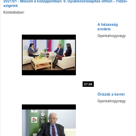
2021/01 - Misszió a középpontban: 9. Gyülekezetalapítás otthon – Fidzsi-
fff
szigetek
Küldetésben
A házasság
eredete
Gyereahogyvagy
27:38
fff
Őrizzük a kertet
Gyereahogyvagy