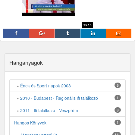
25:15
fff
Hanganyagok
»
Ének és Sport napok 2008
5
»
2010 - Budapest - Regionális ifi találkozó
1
»
2011 - Ifi találkozó - Veszprém
8
Hangos Könyvek
1
14