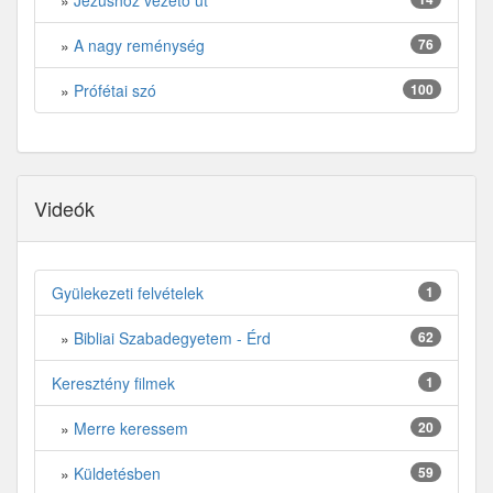
»
Jézushoz vezető út
»
A nagy reménység
76
»
Prófétai szó
100
Videók
Gyülekezeti felvételek
1
»
Bibliai Szabadegyetem - Érd
62
Keresztény filmek
1
»
Merre keressem
20
»
Küldetésben
59