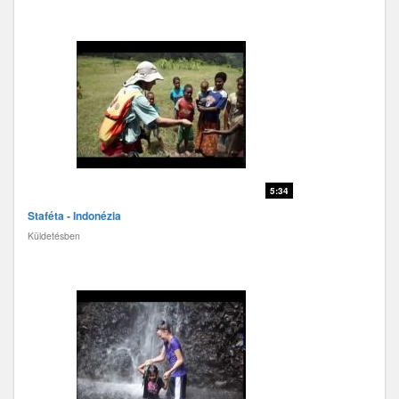
5:34
Staféta - Indonézia
Küldetésben