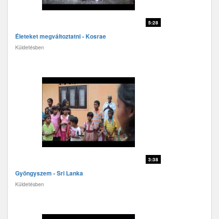
5:28
Életeket megváltoztatni - Kosrae
Küldetésben
3:38
Gyöngyszem - Sri Lanka
Küldetésben