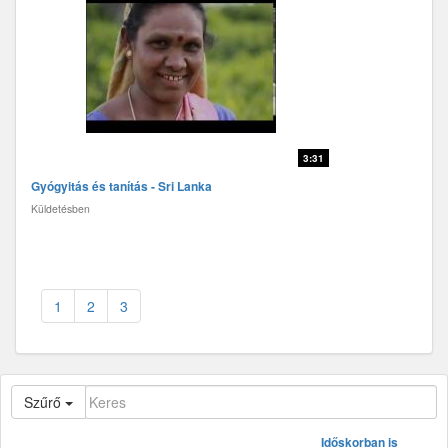
3:31
Gyógyitás és tanítás - Sri Lanka
Küldetésben
1
2
3
Szűrő
Időskorban is