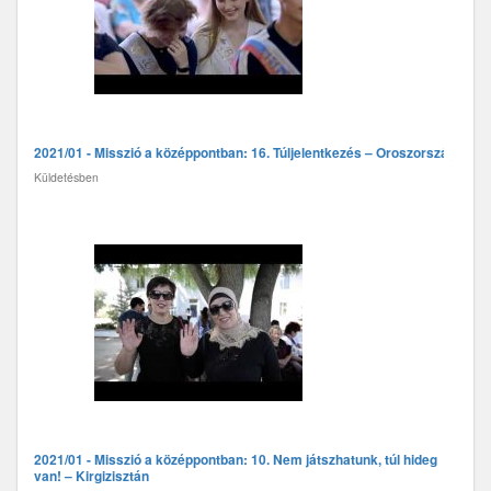
2021/01 - Misszió a középpontban: 16. Túljelentkezés – Oroszország
Küldetésben
2021/01 - Misszió a középpontban: 10. Nem játszhatunk, túl hideg
van! – Kirgizisztán