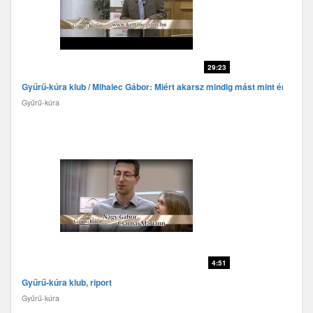
29:23
Gyűrű-kúra klub / Mihalec Gábor: Miért akarsz mindig mást mint én
Gyűrű-kúra
4:51
Gyűrű-kúra klub, riport
Gyűrű-kúra