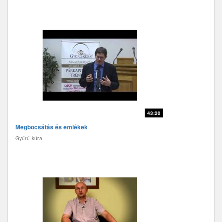
43:20
Megbocsátás és emlékek
Gyűrű-kúra