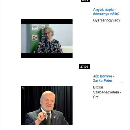
fff
Anyák napja -
édesanya nélkül
Gyereahogyvagy
27:26
fff
Jób könyve -
Zarka Péter
előadása
Bibliai
Szabadegyetem -
Érd