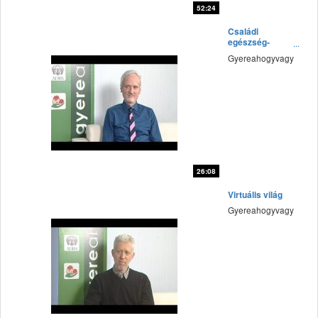
52:24
fff
Családi
egészség-
kapszulák
Gyereahogyvagy
26:08
fff
Virtuális világ
Gyereahogyvagy