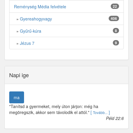
Reménység Média felvétele
22
»
Gyereahogyvagy
406
»
Gyűrű-kúra
8
»
Jézus 7
9
Napi ige
ma
"Tanítsd a gyermeket, mely úton járjon: még ha
megöregszik, akkor sem távolodik el attól."
[
]
Tovább...
Péld 22:6