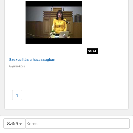
58:24
Szexualitás a házasságban
Gyűrű-kúra
1
Szűrő