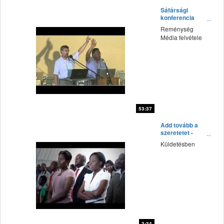
fff
Sáfársági
konferencia
(2015') Vasárnap
Reménység
délelőtt 3.rész
Média felvétele
53:37
fff
Add tovább a
szeretetet -
Zimbabwe
Küldetésben
3:34