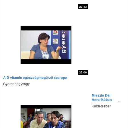
27:13
fff
25:06
A D vitamin egészségmegőrző szerepe
fff
Gyereahogyvagy
Misszió Dél
Amerikában -
2016 január
Küldetésben