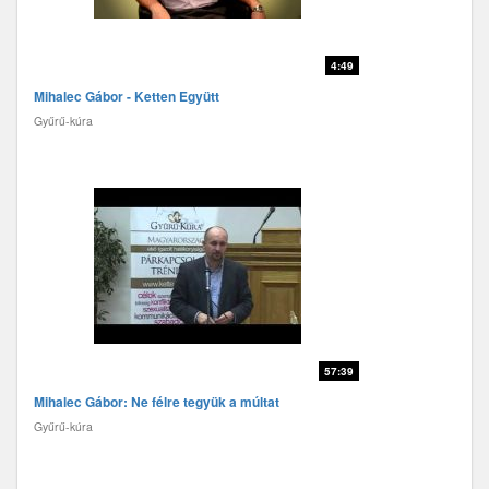
4:49
Mihalec Gábor - Ketten Együtt
Gyűrű-kúra
57:39
Mihalec Gábor: Ne félre tegyük a múltat
Gyűrű-kúra