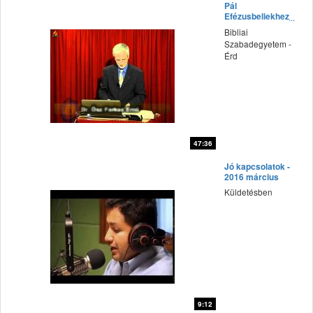
Pál
Efézusbeliekhez
írt levele - Dr.
Bibliai
Ősz-Farkas Ernő
Szabadegyetem -
előadása
Érd
47:36
fff
Jó kapcsolatok -
2016 március
Küldetésben
9:12