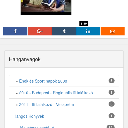
8:39
fff
Hanganyagok
»
Ének és Sport napok 2008
5
»
2010 - Budapest - Regionális ifi találkozó
1
»
2011 - Ifi találkozó - Veszprém
8
Hangos Könyvek
1
»
Jézushoz vezető út
14