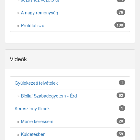
»
A nagy reménység
76
»
Prófétai szó
100
Videók
Gyülekezeti felvételek
1
»
Bibliai Szabadegyetem - Érd
62
Keresztény filmek
1
»
Merre keressem
20
»
Küldetésben
59