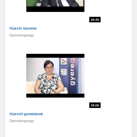
26:49
Húsvét üzenete
Gyereahogyvagy
28:08
Húsvéti gondolatok
Gyereahogyvagy