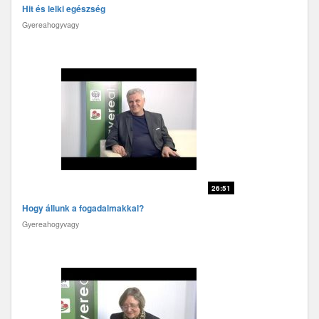
Hit és lelki egészség
Gyereahogyvagy
26:51
Hogy állunk a fogadalmakkal?
Gyereahogyvagy