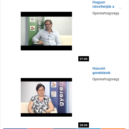
Hogyan
növelhetjük a
hitünket?
Gyereahogyvagy
27:00
fff
Húsvéti
gondolatok
Gyereahogyvagy
28:08