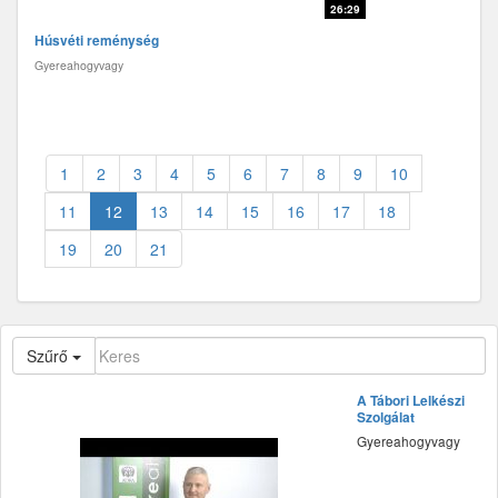
26:29
Húsvéti reménység
Gyereahogyvagy
1
2
3
4
5
6
7
8
9
10
11
12
13
14
15
16
17
18
19
20
21
Szűrő
A Tábori Lelkészi
Szolgálat
Gyereahogyvagy