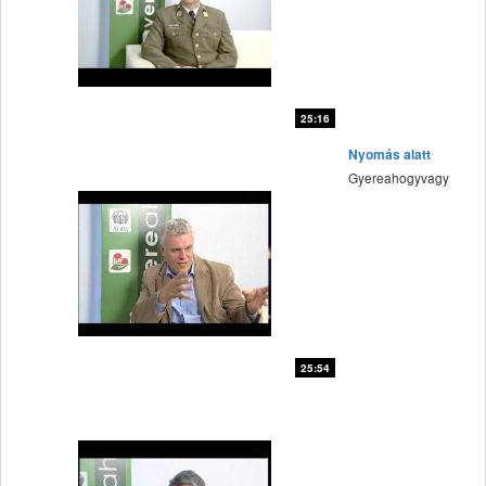
25:16
fff
Nyomás alatt
Gyereahogyvagy
25:54
fff