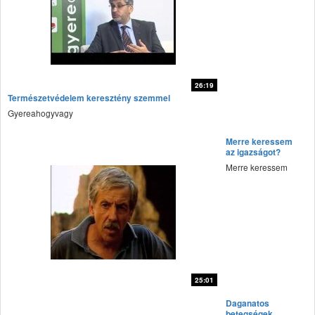
26:19
Természetvédelem keresztény szemmel
fff
Gyereahogyvagy
Merre keressem
az igazságot?
Merre keressem
25:01
fff
Daganatos
betegségek,