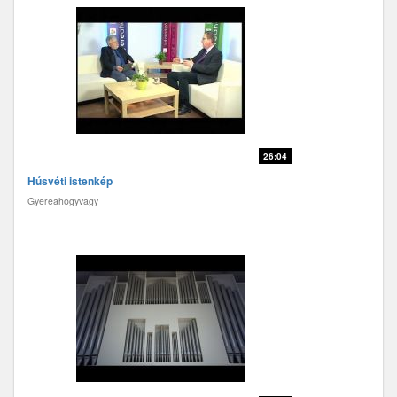
26:04
Húsvéti istenkép
Gyereahogyvagy