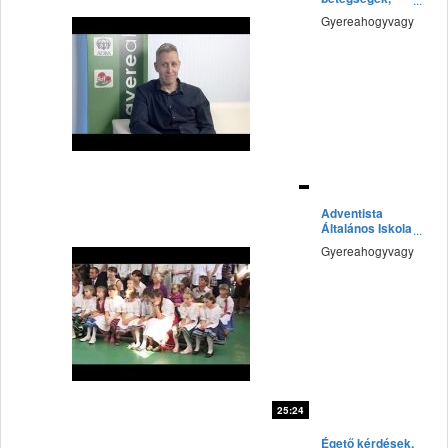
megelőzési
Gyereahogyvagy
lehetőségek
fff
Adventista
Általános Iskola
Tiborszálláson
Gyereahogyvagy
25:24
fff
Égető kérdések,