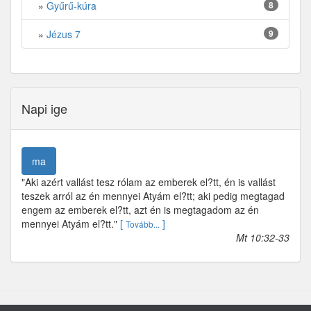
»
Gyűrű-kúra
8
»
Jézus 7
9
Napi ige
ma
"Aki azért vallást tesz rólam az emberek el?tt, én is vallást
teszek arról az én mennyei Atyám el?tt; aki pedig megtagad
engem az emberek el?tt, azt én is megtagadom az én
mennyei Atyám el?tt."
[
]
Tovább...
Mt 10:32-33