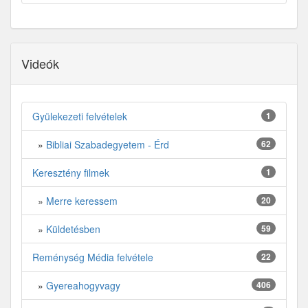
Videók
Gyülekezeti felvételek
1
»
Bibliai Szabadegyetem - Érd
62
Keresztény filmek
1
»
Merre keressem
20
»
Küldetésben
59
Reménység Média felvétele
22
»
Gyereahogyvagy
406