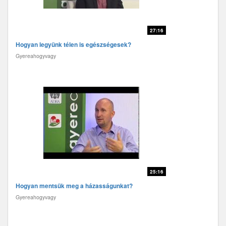
27:16
Hogyan legyünk télen is egészségesek?
Gyereahogyvagy
25:16
Hogyan mentsük meg a házasságunkat?
Gyereahogyvagy