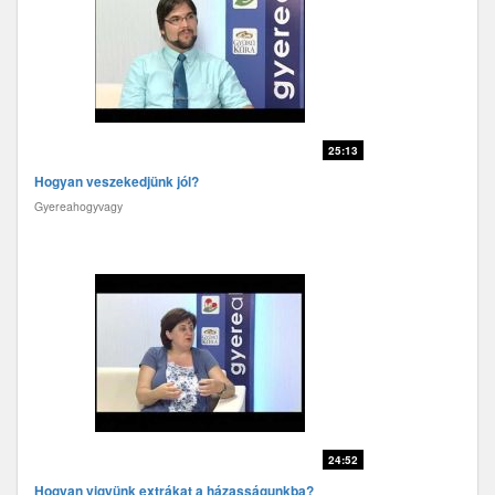
25:13
Hogyan veszekedjünk jól?
Gyereahogyvagy
24:52
Hogyan vigyünk extrákat a házasságunkba?