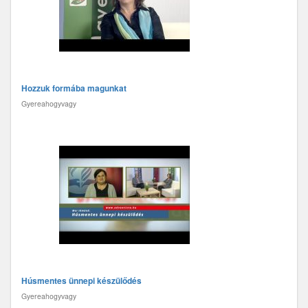
Hozzuk formába magunkat
Gyereahogyvagy
Húsmentes ünnepi készülődés
Gyereahogyvagy