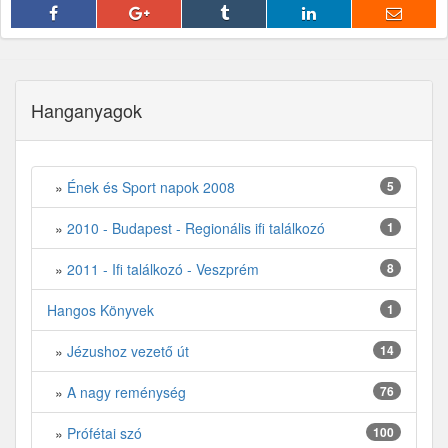
fff
Hanganyagok
»
Ének és Sport napok 2008
5
»
2010 - Budapest - Regionális ifi találkozó
1
»
2011 - Ifi találkozó - Veszprém
8
Hangos Könyvek
1
»
Jézushoz vezető út
14
»
A nagy reménység
76
»
Prófétai szó
100