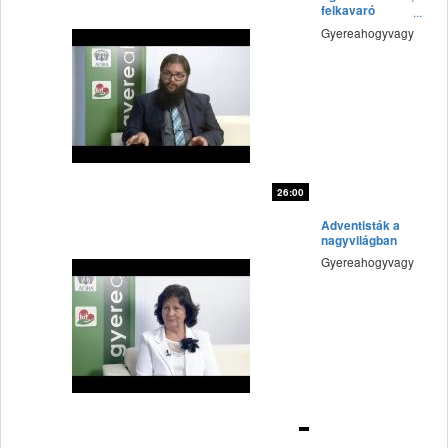
felkavaró
válaszok
Gyereahogyvagy
26:00
fff
Adventisták a
nagyvilágban
Gyereahogyvagy
fff