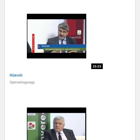
25:33
Húsvét
Gyereahogyvagy