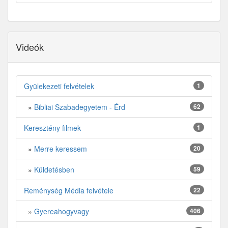
Videók
Gyülekezeti felvételek
1
»
Bibliai Szabadegyetem - Érd
62
Keresztény filmek
1
»
Merre keressem
20
»
Küldetésben
59
Reménység Média felvétele
22
»
Gyereahogyvagy
406