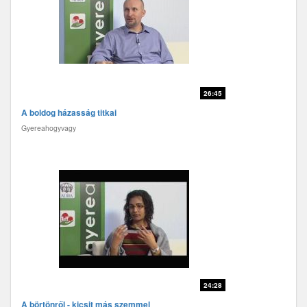
26:45
A boldog házasság titkai
Gyereahogyvagy
24:28
A börtönről - kicsit más szemmel