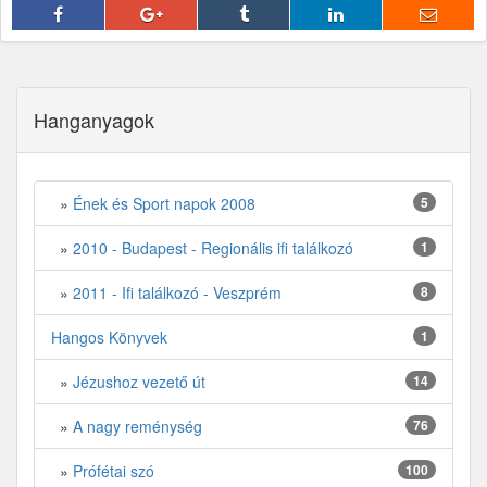
Hanganyagok
»
Ének és Sport napok 2008
5
»
2010 - Budapest - Regionális ifi találkozó
1
»
2011 - Ifi találkozó - Veszprém
8
Hangos Könyvek
1
»
Jézushoz vezető út
14
»
A nagy reménység
76
»
Prófétai szó
100