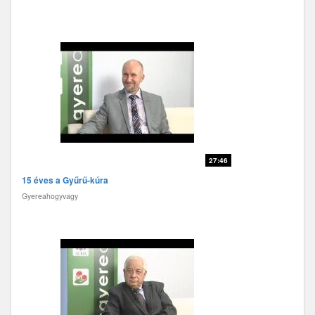
27:46
15 éves a Gyűrű-kúra
Gyereahogyvagy