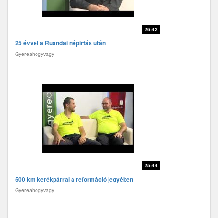
26:42
25 évvel a Ruandai népirtás után
Gyereahogyvagy
25:44
500 km kerékpárral a reformáció jegyében
Gyereahogyvagy