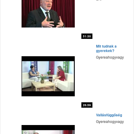
51:30
fff
Mit tudnak a
gyerekek?
Gyereahogyvagy
26:59
fff
Vallásfüggőség
Gyereahogyvagy