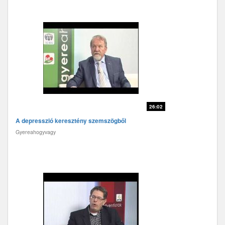
26:02
A depresszió keresztény szemszögből
Gyereahogyvagy