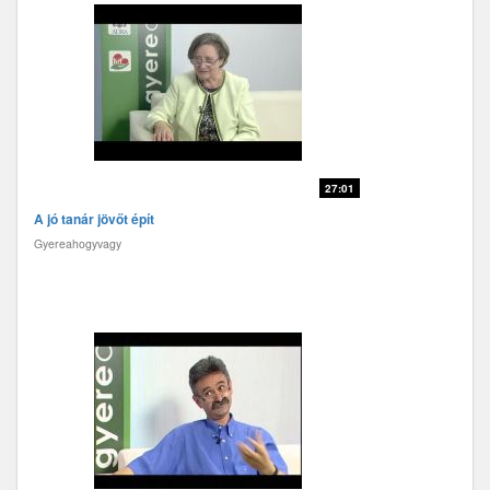
27:01
A jó tanár jövőt épít
Gyereahogyvagy