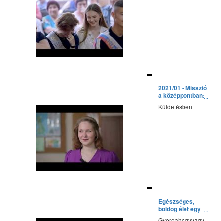
fff
2021/01 - Misszió
a középpontban:
3. Március:
Küldetésben
Maradandó
oktatás
fff
Egészséges,
boldog élet egy
életen át
Gyereahogyvagy