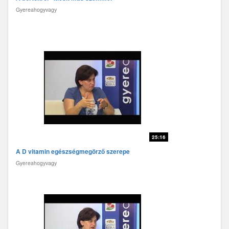
Gyereahogyvagy
25:16
A D vitamin egészségmegörző szerepe
Gyereahogyvagy