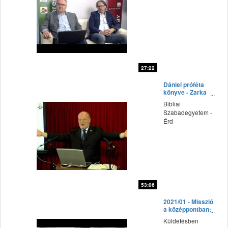
27:22
fff
Dániel próféta
könyve - Zarka
Péter előadása
Bibliai
Szabadegyetem -
Érd
53:06
fff
2021/01 - Misszió
a középpontban:
16. Túljelentkezés
Küldetésben
– Oroszország