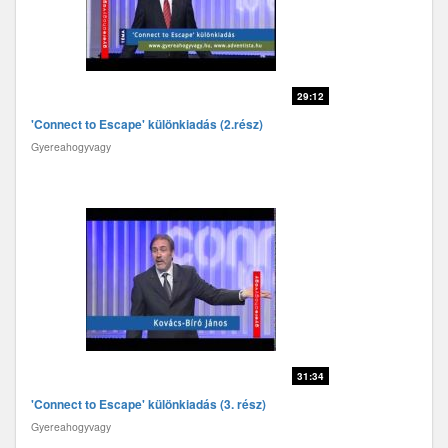
29:12
'Connect to Escape' különkiadás (2.rész)
Gyereahogyvagy
31:34
'Connect to Escape' különkiadás (3. rész)
Gyereahogyvagy