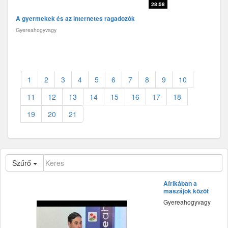
28:58
A gyermekek és az internetes ragadozók
Gyereahogyvagy
1
2
3
4
5
6
7
8
9
10
11
12
13
14
15
16
17
18
19
20
21
Szűrő
Afrikában a
maszájok között
Gyereahogyvagy