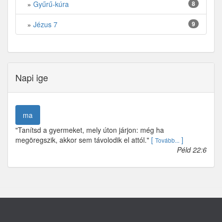
»
Gyűrű-kúra
8
»
Jézus 7
9
Napi ige
ma
"Tanítsd a gyermeket, mely úton járjon: még ha
megöregszik, akkor sem távolodik el attól."
[
]
Tovább...
Péld 22:6