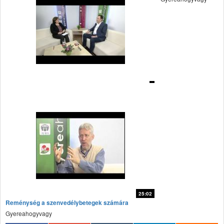
fff
25:02
Reménység a szenvedélybetegek számára
fff
Gyereahogyvagy