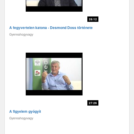
28:12
A fegyvertelen katona - Desmond Doss története
Gyereahogyvagy
27:26
A figyelem gyógyít
Gyereahogyvagy