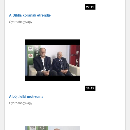
27:11
A Biblia korának étrendje
Gyereahogyvagy
26:33
A böjt lelki motívuma
Gyereahogyvagy