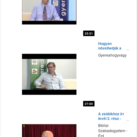
25:31
fff
Hogyan
növelhetjük a
hitünket?
Gyereahogyvagy
27:00
fff
A zsidókhoz írt
levél 2. rész -
Zarka Péter
Bibliai
előadása
Szabadegyetem -
Érd