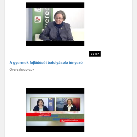
27:07
A gyermek fejlődését befolyásoló tényező
Gyereahogyvagy