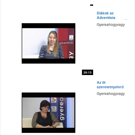
fff
Diákok az
Adventista
Teológiai
Gyereahogyvagy
Főiskolán
26:13
fff
Az öt
szeretetnyelvről
Gyereahogyvagy