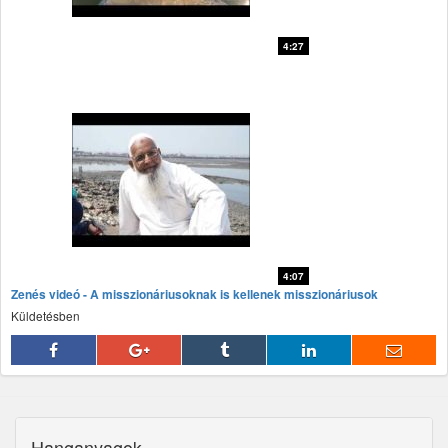
4:27
fff
4:07
Zenés videó - A misszionáriusoknak is kellenek misszionáriusok
fff
Küldetésben
Hanganyagok