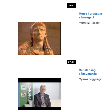
26:13
fff
Merre keressem
a hűséget?
Merre keressem
27:17
fff
Céltalanság,
céltévesztés
Gyereahogyvagy