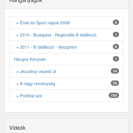
»
Ének és Sport napok 2008
5
»
2010 - Budapest - Regionális ifi találkozó
1
»
2011 - Ifi találkozó - Veszprém
8
Hangos Könyvek
1
»
Jézushoz vezető út
14
»
A nagy reménység
76
»
Prófétai szó
100
Videók