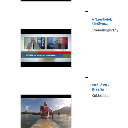
fff
A Szentlélek
körülvesz
bennünket
Gyereahogyvagy
fff
Vizálló hit -
Brazilia
Küldetésben