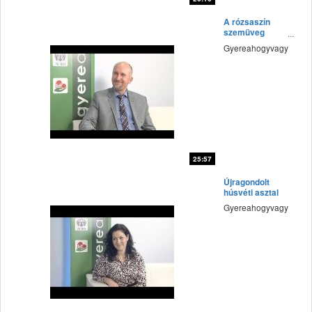
fff
A rózsaszín
szemüveg
bűvöletében
Gyereahogyvagy
25:57
fff
Újragondolt
húsvéti asztal
Gyereahogyvagy