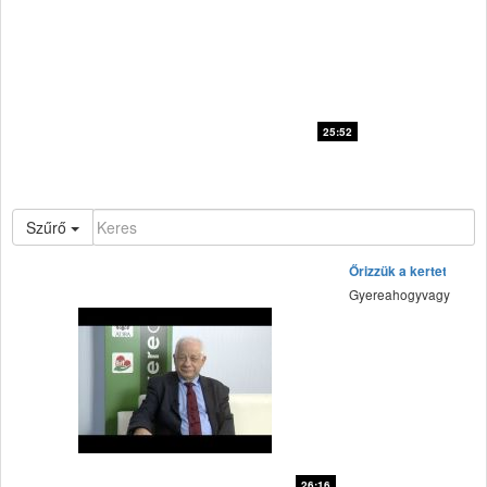
25:52
Adventisták a nagyvilágban
Gyereahogyvagy
Szűrő
Őrizzük a kertet
Gyereahogyvagy
26:16