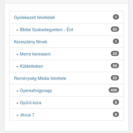
Gyülekezeti felvételek
1
»
Bibliai Szabadegyetem - Érd
62
Keresztény filmek
1
»
Merre keressem
20
»
Küldetésben
59
Reménység Média felvétele
22
»
Gyereahogyvagy
406
»
Gyűrű-kúra
8
»
Jézus 7
9