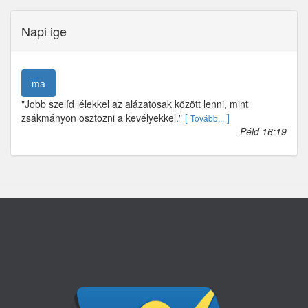
Napi ige
ma
"Jobb szelíd lélekkel az alázatosak között lenni, mint
zsákmányon osztozni a kevélyekkel."
[
]
Tovább...
Péld 16:19