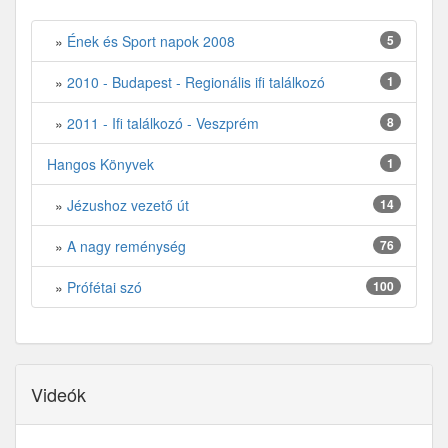
»
Ének és Sport napok 2008
5
»
2010 - Budapest - Regionális ifi találkozó
1
»
2011 - Ifi találkozó - Veszprém
8
Hangos Könyvek
1
»
Jézushoz vezető út
14
»
A nagy reménység
76
»
Prófétai szó
100
Videók