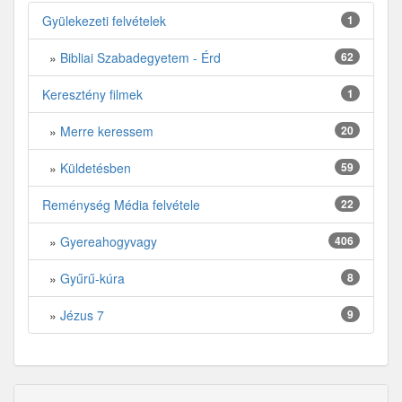
Gyülekezeti felvételek
1
»
Bibliai Szabadegyetem - Érd
62
Keresztény filmek
1
»
Merre keressem
20
»
Küldetésben
59
Reménység Média felvétele
22
»
Gyereahogyvagy
406
»
Gyűrű-kúra
8
»
Jézus 7
9