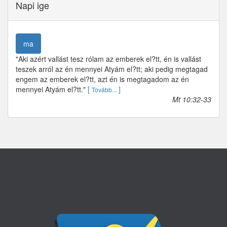
Napi ige
ma
"Aki azért vallást tesz rólam az emberek el?tt, én is vallást
teszek arról az én mennyei Atyám el?tt; aki pedig megtagad
engem az emberek el?tt, azt én is megtagadom az én
mennyei Atyám el?tt."
[
]
Tovább...
Mt 10:32-33