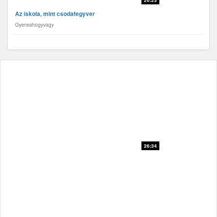
26:23
Az iskola, mint csodafegyver
Gyereahogyvagy
26:34
Pünkösd, a Szentlélek segít a mindennapokban
Gyereahogyvagy