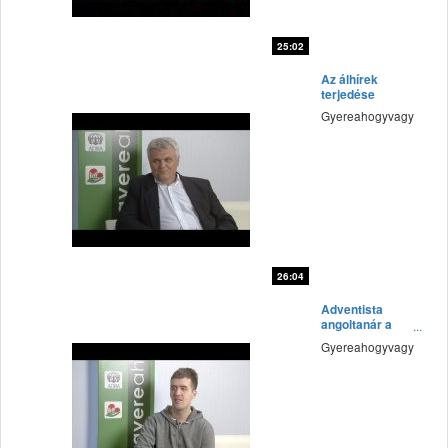
25:02
fff
Az álhírek
terjedése
Gyereahogyvagy
26:04
fff
Adventista
angoltanár a
háborús zónából
Gyereahogyvagy