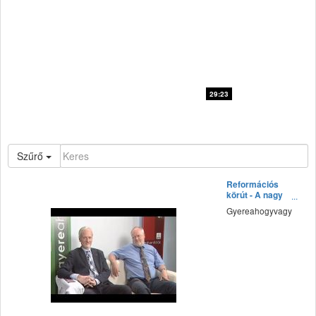
29:23
Gyűrű-kúra klub / Mihalec Gábor: Miért akarsz mindig mást mint én
Gyűrű-kúra
Szűrő
Reformációs
körút - A nagy
kérdés
Gyereahogyvagy