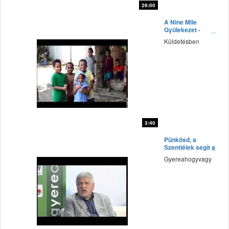
26:00
fff
A Nine Mile
Gyülekezet -
Papua Uj Guinea
Küldetésben
3:40
fff
Pünkösd, a
Szentlélek segít a
mindennapokban
Gyereahogyvagy