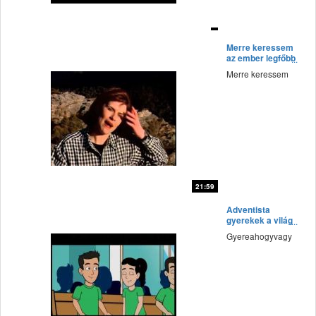
fff
Merre keressem
az ember legfőbb
javát?
Merre keressem
21:59
fff
Adventista
gyerekek a világ
számos pontján
Gyereahogyvagy