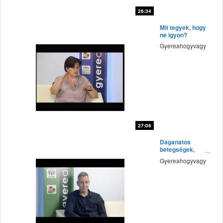
26:34
fff
Mit tegyek, hogy
ne igyon?
Gyereahogyvagy
27:06
fff
Daganatos
betegségek,
megelőzési
Gyereahogyvagy
lehetőségek