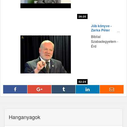
26:20
fff
Jób könyve -
Zarka Péter
előadása
Bibliai
Szabadegyetem -
Érd
52:24
fff
Hanganyagok