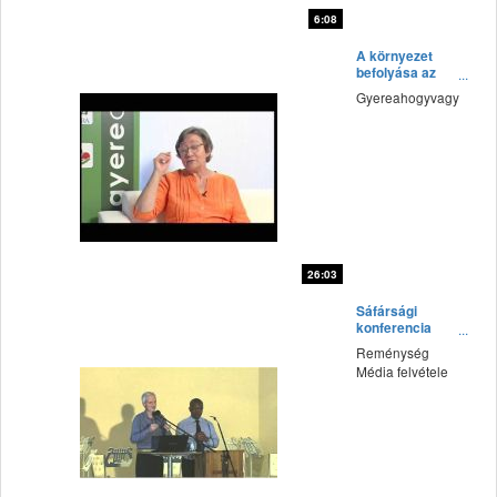
6:08
fff
A környezet
befolyása az
életünkre
Gyereahogyvagy
26:03
fff
Sáfársági
konferencia
(2015') Vasárnap
Reménység
délelőtt 4.rész
Média felvétele