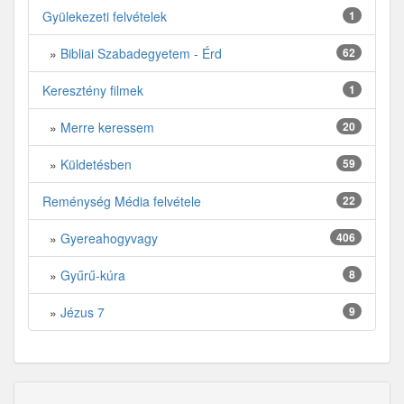
Gyülekezeti felvételek
1
»
Bibliai Szabadegyetem - Érd
62
Keresztény filmek
1
»
Merre keressem
20
»
Küldetésben
59
Reménység Média felvétele
22
»
Gyereahogyvagy
406
»
Gyűrű-kúra
8
»
Jézus 7
9