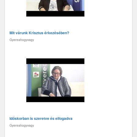
Mit várunk Krisztus érkezésében?
Gyereahogyvagy
Időskorban is szeretve és elfogadva
Gyereahogyvagy