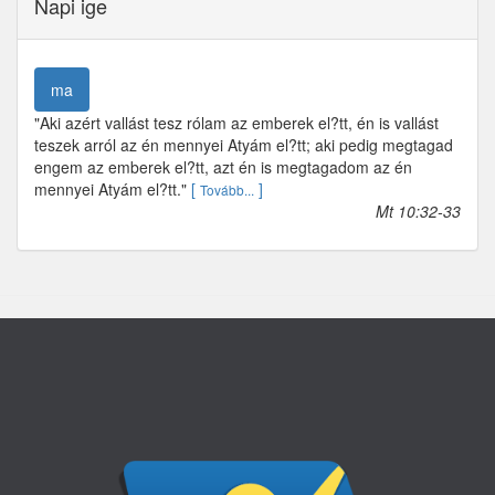
Napi ige
ma
"Aki azért vallást tesz rólam az emberek el?tt, én is vallást
teszek arról az én mennyei Atyám el?tt; aki pedig megtagad
engem az emberek el?tt, azt én is megtagadom az én
mennyei Atyám el?tt."
[
]
Tovább...
Mt 10:32-33