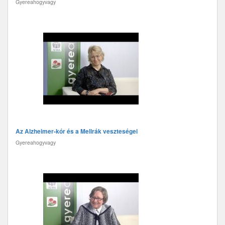
Gyereahogyvagy
Az Alzheimer-kór és a Mellrák veszteségei
Gyereahogyvagy