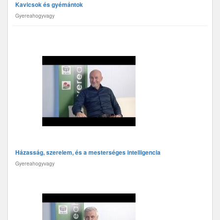
Kavicsok és gyémántok
Gyereahogyvagy
Házasság, szerelem, és a mesterséges intelligencia
Gyereahogyvagy