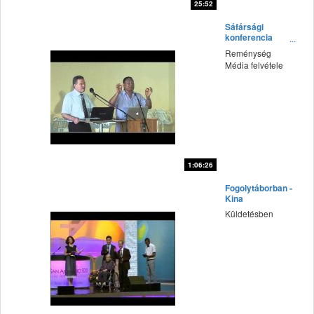
25:52
fff
Sáfársági
konferencia
(2015') Vasárnap
Reménység
délelőtt 1.rész
Média felvétele
1:06:26
fff
Fogolytáborban -
Kina
Küldetésben