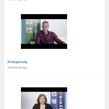
Férfiegészség
Gyereahogyvagy