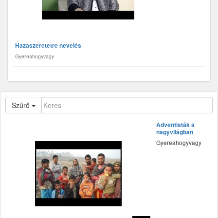
Hazaszeretetre nevelés
Gyereahogyvagy
Szűrő
Adventisták a
nagyvilágban
Gyereahogyvagy