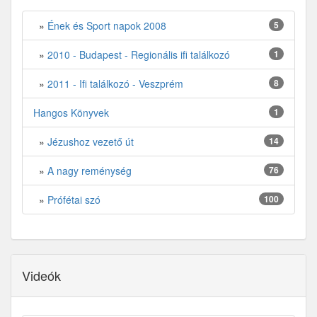
»
Ének és Sport napok 2008
5
»
2010 - Budapest - Regionális ifi találkozó
1
»
2011 - Ifi találkozó - Veszprém
8
Hangos Könyvek
1
»
Jézushoz vezető út
14
»
A nagy reménység
76
»
Prófétai szó
100
Videók