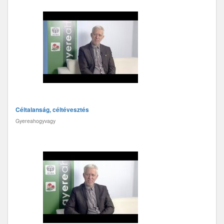
Céltalanság, céltévesztés
Gyereahogyvagy