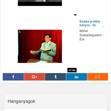
fff
Ésaiás próféta
könyve - Dr.
Szigeti Jenő
Bibliai
előadása
Szabadegyetem -
Érd
47:06
fff
Hanganyagok