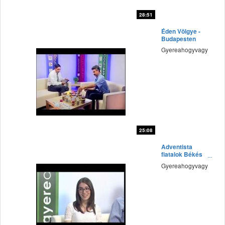
28:51
fff
Éden Völgye -
Budapesten
Gyereahogyvagy
25:08
fff
Adventista
fiatalok Békés
megyében
Gyereahogyvagy