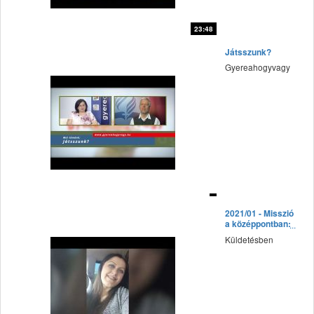
23:48
fff
Játsszunk?
Gyereahogyvagy
fff
2021/01 - Misszió
a középpontban:
15. Mai
Küldetésben
gyógyulás–
Örményország