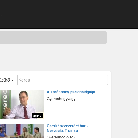
t
Szűrő
A karácsony pszichológiája
Gyereahogyvagy
26:48
fff
Cserkészvezető tábor -
Norvégia, Tromso
Gyereahogyvagy