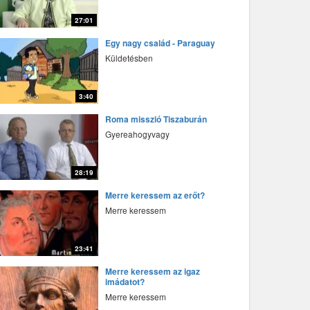
27:01
fff
Egy nagy család - Paraguay
Küldetésben
3:40
fff
Roma misszió Tiszaburán
Gyereahogyvagy
28:19
fff
Merre keressem az erőt?
Merre keressem
23:41
fff
Merre keressem az igaz
imádatot?
Merre keressem