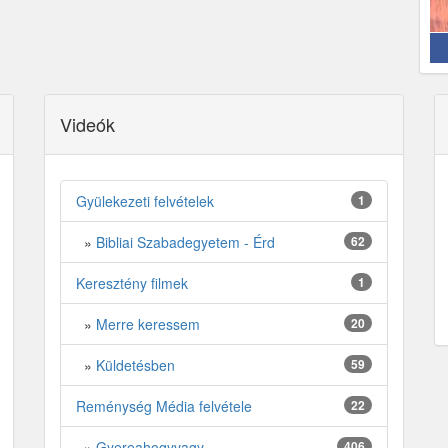
Videók
Gyülekezeti felvételek
1
»
Bibliai Szabadegyetem - Érd
62
Keresztény filmek
1
»
Merre keressem
20
»
Küldetésben
59
Reménység Média felvétele
22
»
Gyereahogyvagy
406