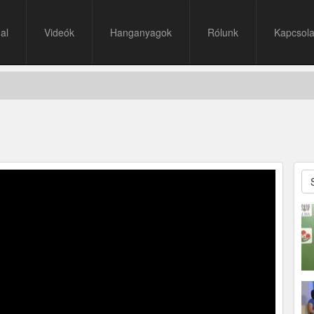
al
Videók
Hanganyagok
Rólunk
Kapcsola