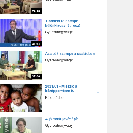
24:40
fff
'Connect to Escape'
különkiadás (3. rész)
Gyereahogyvagy
31:34
fff
Az apák szerepe a családban
Gyereahogyvagy
27:06
fff
2021/01 - Misszió a
középpontban: 9.
Gyülekezetalapítás otthon –
Küldetésben
Fidzsi-szigetek
fff
A jó tanár jövőt épít
Gyereahogyvagy