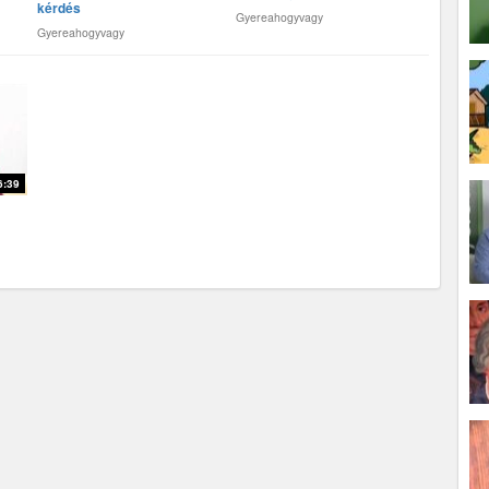
kérdés
Gyereahogyvagy
Gyereahogyvagy
6:39