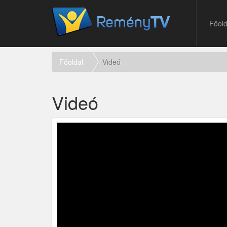
Főold
Főoldal
Videó
Videó