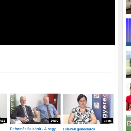
5:52
26:00
28:08
Reformációs körút - A nagy
Húsvéti gondolatok