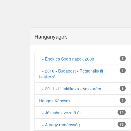
Hanganyagok
»
Ének és Sport napok 2008
5
»
2010 - Budapest - Regionális ifi
1
találkozó
»
2011 - Ifi találkozó - Veszprém
8
Hangos Könyvek
1
»
Jézushoz vezető út
14
»
A nagy reménység
76