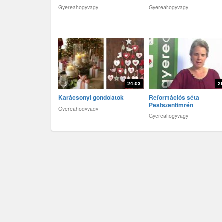
Gyereahogyvagy
Gyereahogyvagy
24:03
2
Karácsonyi gondolatok
Reformációs séta
Pestszentimrén
Gyereahogyvagy
Gyereahogyvagy