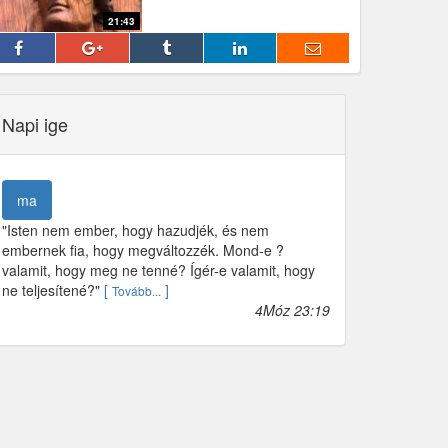
21:43
fff
Napi ige
ma
"Isten nem ember, hogy hazudjék, és nem
embernek fia, hogy megváltozzék. Mond-e ?
valamit, hogy meg ne tenné? Ígér-e valamit, hogy
ne teljesítené?"
[
]
Tovább...
4Móz 23:19