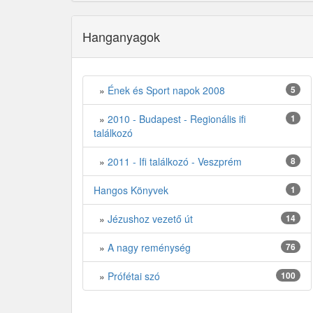
Hanganyagok
»
Ének és Sport napok 2008
5
»
2010 - Budapest - Regionális ifi
1
találkozó
»
2011 - Ifi találkozó - Veszprém
8
Hangos Könyvek
1
»
Jézushoz vezető út
14
»
A nagy reménység
76
»
Prófétai szó
100