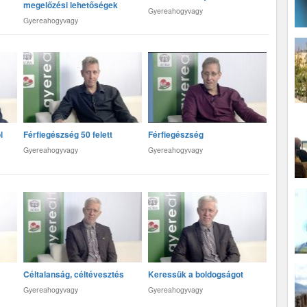
megelőzési lehetőségek
Gyereahogyvagy
Gyereahogyvagy
l
Férfiegészség 50 felett
Férfiegészség
Gyereahogyvagy
Gyereahogyvagy
Céltalanság, céltévesztés
Keressük a boldogságot
Gyereahogyvagy
Gyereahogyvagy