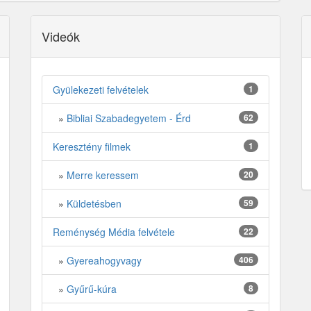
Videók
Gyülekezeti felvételek
1
»
Bibliai Szabadegyetem - Érd
62
Keresztény filmek
1
»
Merre keressem
20
»
Küldetésben
59
Reménység Média felvétele
22
»
Gyereahogyvagy
406
»
Gyűrű-kúra
8