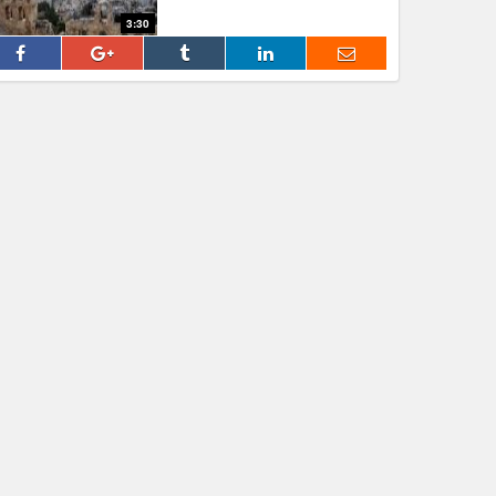
3:30
fff