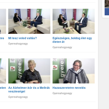
zes
Mi lesz veled vallás?
Egészséges, boldog élet egy
életen át
Gyereahogyvagy
Gyereahogyvagy
elen
Az Alzheimer-kór és a Mellrák
Hazaszeretetre nevelés
veszteségei
Gyereahogyvagy
Gyereahogyvagy