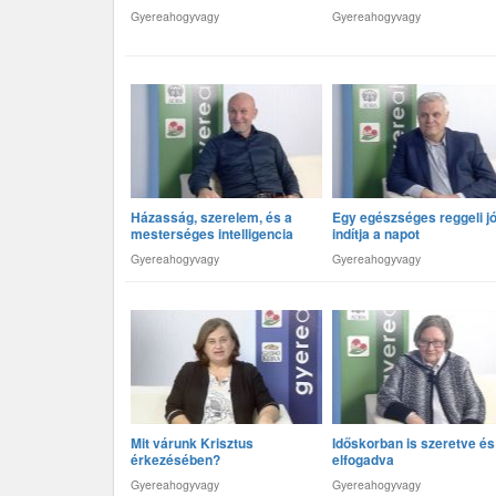
Gyereahogyvagy
Gyereahogyvagy
Házasság, szerelem, és a
Egy egészséges reggeli jó
mesterséges intelligencia
indítja a napot
Gyereahogyvagy
Gyereahogyvagy
Mit várunk Krisztus
Időskorban is szeretve és
érkezésében?
elfogadva
Gyereahogyvagy
Gyereahogyvagy