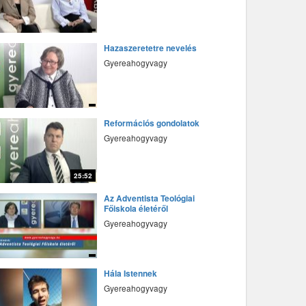
fff
Hazaszeretetre nevelés
Gyereahogyvagy
fff
Reformációs gondolatok
Gyereahogyvagy
25:52
fff
Az Adventista Teológiai
Főiskola életéről
Gyereahogyvagy
fff
Hála Istennek
Gyereahogyvagy