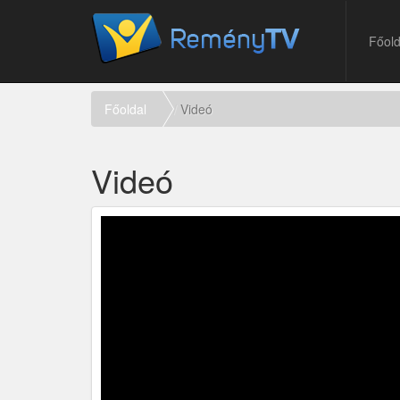
Főold
Főoldal
Videó
Videó