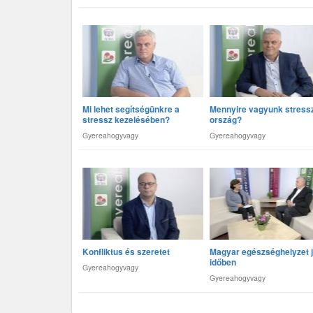
Mi lehet segítségünkre a
Mennyire vagyunk stress
stressz kezelésében?
ország?
Gyereahogyvagy
Gyereahogyvagy
Konfliktus és szeretet
Magyar egészséghelyzet j
időben
Gyereahogyvagy
Gyereahogyvagy