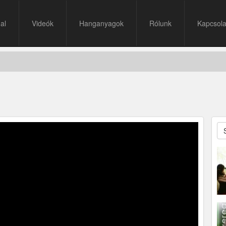
al
Videók
Hanganyagok
Rólunk
Kapcsola