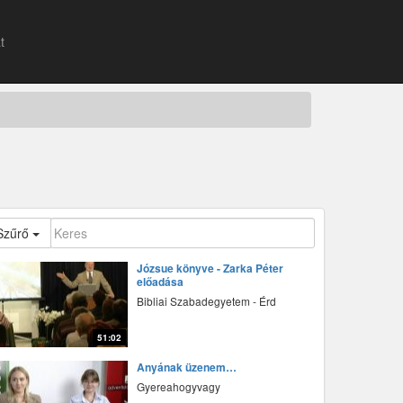
t
Szűrő
Józsue könyve - Zarka Péter
előadása
Bibliai Szabadegyetem - Érd
51:02
fff
Anyának üzenem…
Gyereahogyvagy