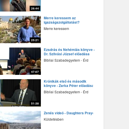
26:44
fff
Merre keressem az
igazságszolgáltatást?
Merre keressem
25:21
fff
Ezsdrás és Nehémiás könyve -
Dr. Szilvási József előadása
Bibliai Szabadegyetem - Érd
47:07
fff
Krónikák első és második
könyve - Zarka Péter előadása
Bibliai Szabadegyetem - Érd
51:38
fff
Zenés videó - Daughters Prayer
Küldetésben