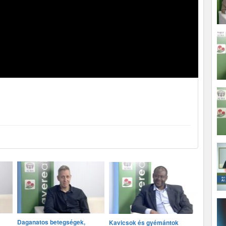
Daganatos betegségek,
Kavicsok és gyémántok