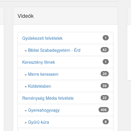
Videók
Gyülekezeti felvételek
1
»
Bibliai Szabadegyetem - Érd
62
Keresztény filmek
1
»
Merre keressem
20
»
Küldetésben
59
Reménység Média felvétele
22
»
Gyereahogyvagy
406
»
Gyűrű-kúra
8