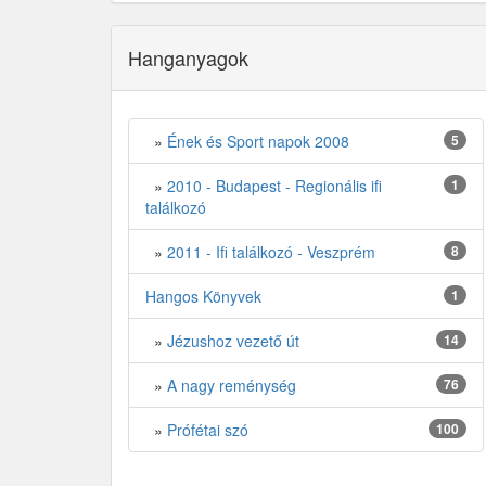
Hanganyagok
»
Ének és Sport napok 2008
5
»
2010 - Budapest - Regionális ifi
1
találkozó
»
2011 - Ifi találkozó - Veszprém
8
Hangos Könyvek
1
»
Jézushoz vezető út
14
»
A nagy reménység
76
»
Prófétai szó
100