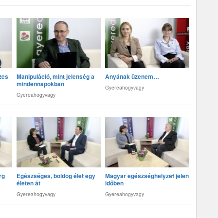
zes
Manipuláció, mint jelenség a
Anyának üzenem…
mindennapokban
Gyereahogyvagy
Gyereahogyvagy
rg
Egészséges, boldog élet egy
Magyar egészséghelyzet jelen
életen át
időben
Gyereahogyvagy
Gyereahogyvagy