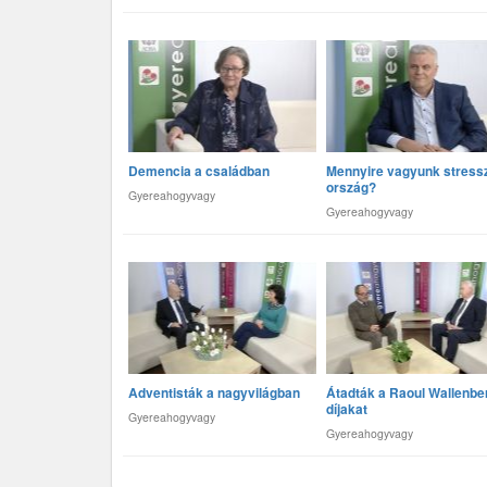
Demencia a családban
Mennyire vagyunk stress
ország?
Gyereahogyvagy
Gyereahogyvagy
Adventisták a nagyvilágban
Átadták a Raoul Wallenbe
díjakat
Gyereahogyvagy
Gyereahogyvagy