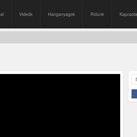
al
Videók
Hanganyagok
Rólunk
Kapcsola