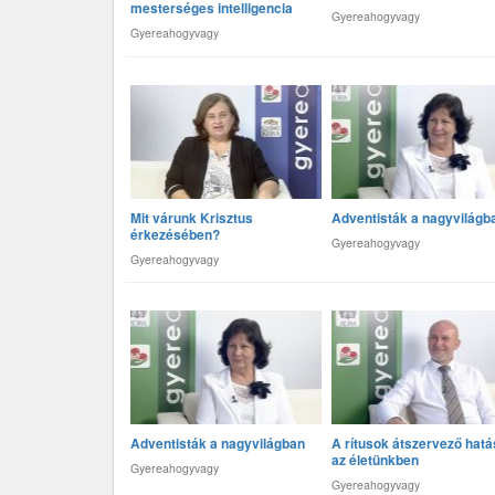
mesterséges intelligencia
Gyereahogyvagy
Gyereahogyvagy
Mit várunk Krisztus
Adventisták a nagyvilágb
érkezésében?
Gyereahogyvagy
Gyereahogyvagy
Adventisták a nagyvilágban
A rítusok átszervező hat
az életünkben
Gyereahogyvagy
Gyereahogyvagy