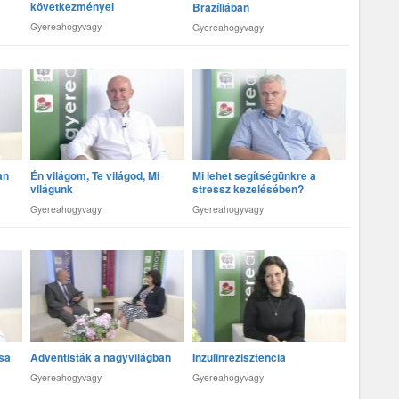
következményei
Brazíliában
Gyereahogyvagy
Gyereahogyvagy
an
Én világom, Te világod, Mi
Mi lehet segítségünkre a
világunk
stressz kezelésében?
Gyereahogyvagy
Gyereahogyvagy
ása
Adventisták a nagyvilágban
Inzulinrezisztencia
Gyereahogyvagy
Gyereahogyvagy