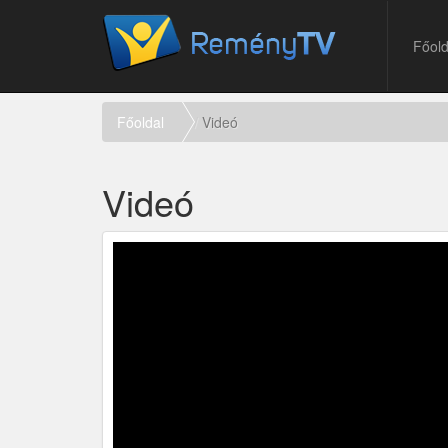
Főold
Főoldal
Videó
Videó