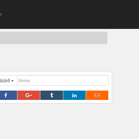
t
Szűrő