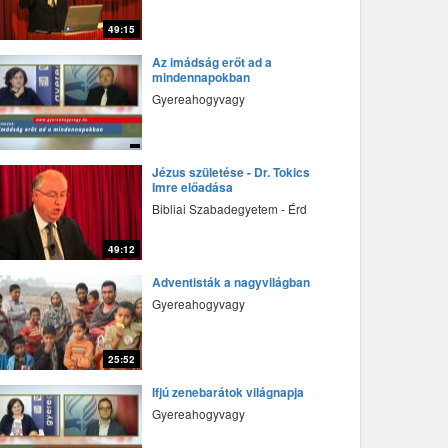
49:15
fff
Az imádság erőt ad a
mindennapokban
Gyereahogyvagy
fff
Jézus születése - Dr. Tokics
Imre előadása
Bibliai Szabadegyetem - Érd
49:12
fff
Adventisták a nagyvilágban
Gyereahogyvagy
25:52
fff
Ifjú zenebarátok világnapja
Gyereahogyvagy