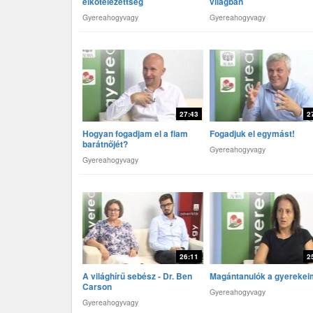
elkötelezettség
világban
Gyereahogyvagy
Gyereahogyvagy
27:43
2
Hogyan fogadjam el a fiam
Fogadjuk el egymást!
barátnőjét?
Gyereahogyvagy
Gyereahogyvagy
26:11
2
A világhírű sebész - Dr. Ben
Magántanulók a gyerekei
Carson
Gyereahogyvagy
Gyereahogyvagy