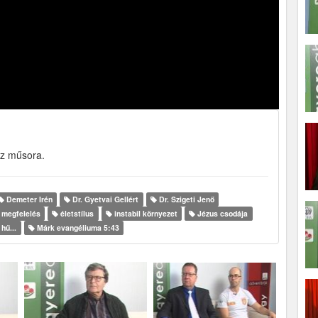
áz műsora.
Demeter Irén
Dr. Gyetvai Gellért
Dr. Szigeti Jenő
megfelelés
életstílus
instabil környezet
Jézus csodája
hű...
Márk evangéliuma 5:43