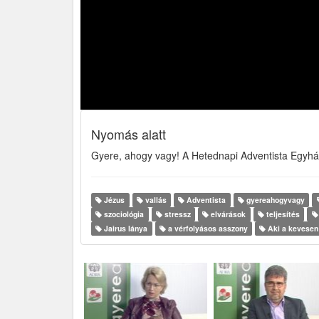
Nyomás alatt
Gyere, ahogy vagy! A Hetednapi Adventista Egyh
Jézus
vallás
Adventista
gyereahogyvagy
szociológia
stressz
elvárások
teljesítés
Jairus lánya
a vérfolyásos asszony
Aki a kevesen 