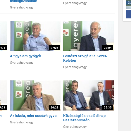
feldolgozásában
Gyereahogyvagy
Gyereahogyvagy
7:01
27:26
28:04
A figyelem gyógyít
Lelkészi szolgálat a Közel-
Keleten
Gyereahogyvagy
Gyereahogyvagy
5:53
26:23
25:35
m
Az iskola, mint csodafegyver
Közösségi és családi nap
Pestszentimrén
Gyereahogyvagy
Gyereahogyvagy