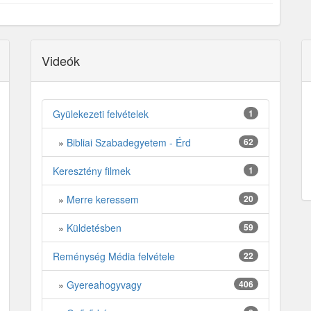
Videók
Gyülekezeti felvételek
1
»
Bibliai Szabadegyetem - Érd
62
Keresztény filmek
1
»
Merre keressem
20
»
Küldetésben
59
Reménység Média felvétele
22
»
Gyereahogyvagy
406