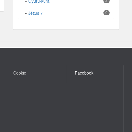
»
Gyűrű-kúra
8
»
Jézus 7
9
Cookie
Facebook