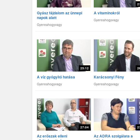
2
Gyász fájdalom az ünnepi
A vitaminokról
napok alatt
Gyereahogyvagy
Gyereahogyvagy
25:12
2
A víz gyógyító hatása
Karácsonyi Fény
Gyereahogyvagy
Gyereahogyvagy
27:04
2
Az erőszak elleni
Az ADRA szolgálata a