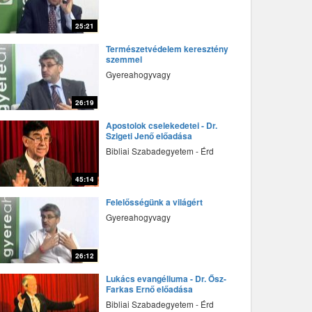
25:21
fff
Természetvédelem keresztény
szemmel
Gyereahogyvagy
26:19
fff
Apostolok cselekedetei - Dr.
Szigeti Jenő előadása
Bibliai Szabadegyetem - Érd
45:14
fff
Felelősségünk a világért
Gyereahogyvagy
26:12
fff
Lukács evangéliuma - Dr. Ősz-
Farkas Ernő előadása
Bibliai Szabadegyetem - Érd