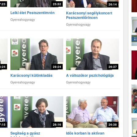
7:23
25:52
26:14
Lelki élet Pestszentimrén
Karácsonyi segélykoncert
Pestszentlőrincen
Gyereahogyvagy
Gyereahogyvagy
6:24
28:24
26:37
Karácsonyi különkiadás
A változókor pszichológiája
Gyereahogyvagy
Gyereahogyvagy
7:15
26:16
26:38
Segítség a gyász
Idős korban is aktívan