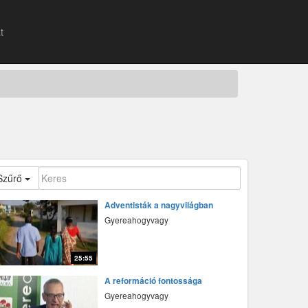
t
Szűrő
Adventisták a nagyvilágban
Gyereahogyvagy
25:55
fff
A reformáció fontossága
Gyereahogyvagy