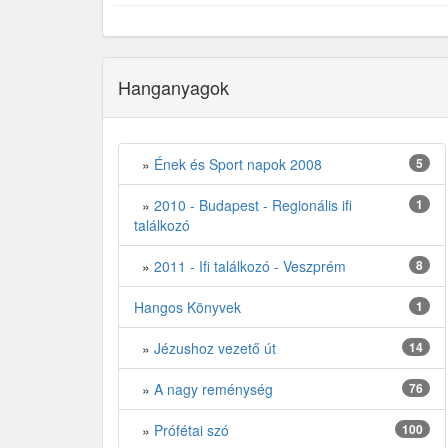
Hanganyagok
»
Ének és Sport napok 2008
5
»
2010 - Budapest - Regionális ifi
1
találkozó
»
2011 - Ifi találkozó - Veszprém
8
Hangos Könyvek
1
»
Jézushoz vezető út
14
»
A nagy reménység
76
»
Prófétai szó
100