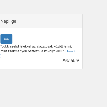
Napi ige
ma
"Jobb szelíd lélekkel az alázatosak között lenni,
mint zsákmányon osztozni a kevélyekkel."
[
Tovább...
]
Péld 16:19