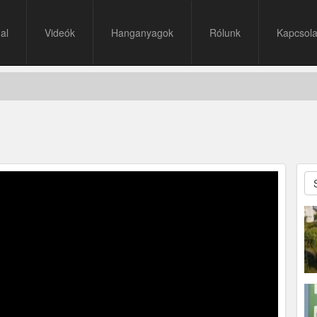
al
Videók
Hanganyagok
Rólunk
Kapcsola