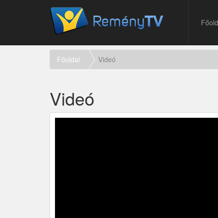
Főold
Főoldal
Videó
Videó