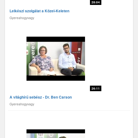
28:04
Lelkészi szolgálat a Közel-Keleten
Gyereahogyvagy
26:11
A világhírű sebész - Dr. Ben Carson
Gyereahogyvagy