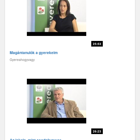
25:53
Magántanulók a gyerekeim
Gyereahogyvagy
26:23