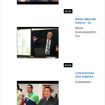
25:35
fff
Mózes Második
Könyve - Dr.
Tokics Imre
Bibliai
előadása
Szabadegyetem -
Érd
50:09
fff
Lehetetlennek
tűnő küldétes -
Paraguay
Küldetésben