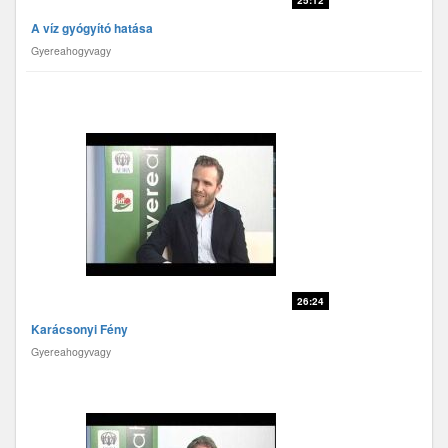
25:12
A víz gyógyító hatása
Gyereahogyvagy
26:24
Karácsonyi Fény
Gyereahogyvagy