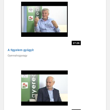
27:26
A figyelem gyógyít
Gyereahogyvagy