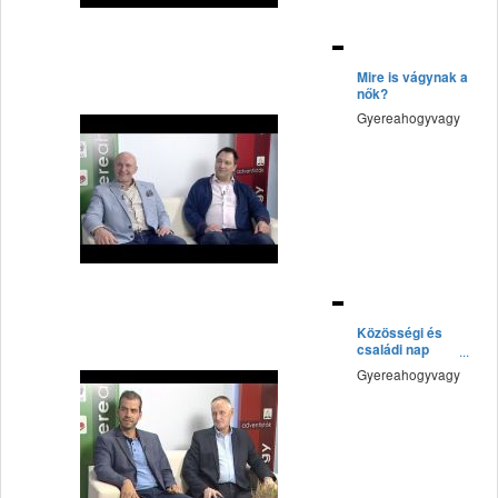
fff
Mire is vágynak a
nők?
Gyereahogyvagy
fff
Közösségi és
családi nap
Pestszentimrén
Gyereahogyvagy