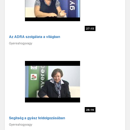
27:15
Az ADRA szolgálata a világban
Gyereahogyvagy
26:16
Segítség a gyász feldolgozásában
Gyereahogyvagy