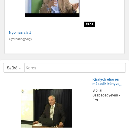
25:54
Nyomás alatt
Gyereahogyvagy
Szűrő
Királyok első és
második könyve -
Dr. Tokics Imre
Bibliai
előadása
Szabadegyetem -
Érd