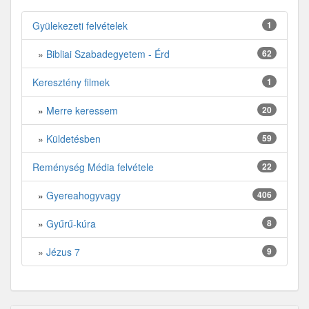
Gyülekezeti felvételek
1
»
Bibliai Szabadegyetem - Érd
62
Keresztény filmek
1
»
Merre keressem
20
»
Küldetésben
59
Reménység Média felvétele
22
»
Gyereahogyvagy
406
»
Gyűrű-kúra
8
»
Jézus 7
9