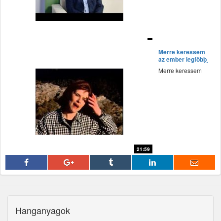
fff
Merre keressem
az ember legfőbb
javát?
Merre keressem
21:59
fff
Hanganyagok