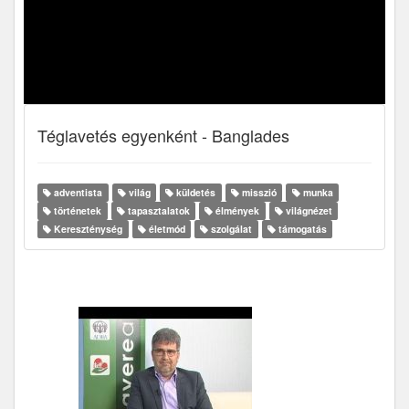
Téglavetés egyenként - Banglades
adventista
világ
küldetés
misszió
munka
történetek
tapasztalatok
élmények
világnézet
Kereszténység
életmód
szolgálat
támogatás