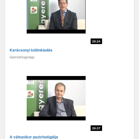
28:24
Karácsonyi különkiadás
Gyereahogyvagy
26:37
A változókor pszichológiája