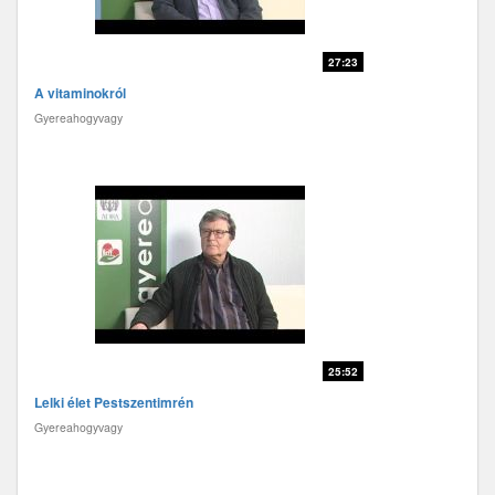
27:23
A vitaminokról
Gyereahogyvagy
25:52
Lelki élet Pestszentimrén
Gyereahogyvagy