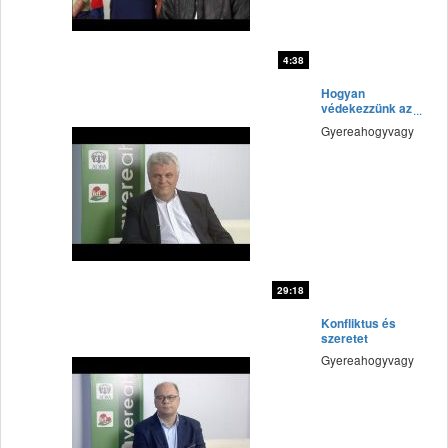
4:38
fff
Hogyan
védekezzünk az
álhírekkel
Gyereahogyvagy
szemben?
29:18
fff
Konfliktus és
szeretet
Gyereahogyvagy