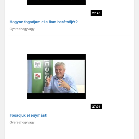
27:43
Hogyan fogadjam el a fiam barátnőjét?
Gyereahogyvagy
27:01
Fogadjuk el egymást!
Gyereahogyvagy