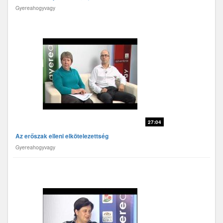
Gyereahogyvagy
27:04
Az erőszak elleni elkötelezettség
Gyereahogyvagy