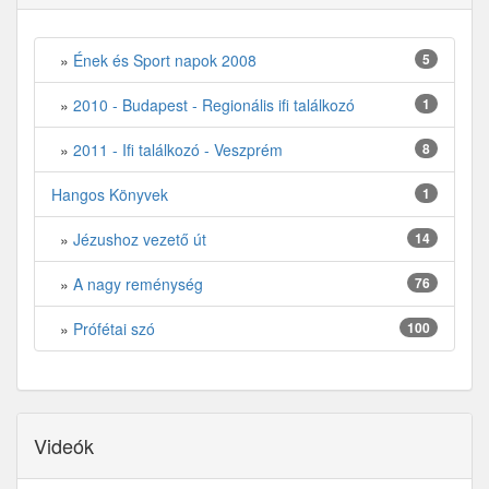
»
Ének és Sport napok 2008
5
»
2010 - Budapest - Regionális ifi találkozó
1
»
2011 - Ifi találkozó - Veszprém
8
Hangos Könyvek
1
»
Jézushoz vezető út
14
»
A nagy reménység
76
»
Prófétai szó
100
Videók