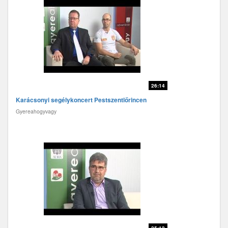
26:14
Karácsonyi segélykoncert Pestszentlőrincen
Gyereahogyvagy