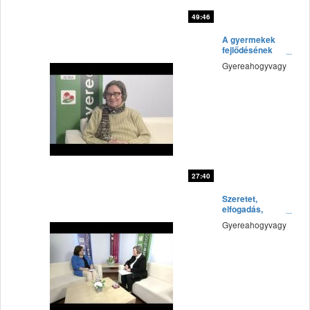
49:46
fff
A gyermekek
fejlődésének
alapjai
Gyereahogyvagy
27:40
fff
Szeretet,
elfogadás,
gondoskodás
Gyereahogyvagy