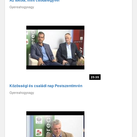
Az iskola, mint csodafegyver
Gyereahogyvagy
25:35
Közösségi és családi nap Pestszentimrén
Gyereahogyvagy