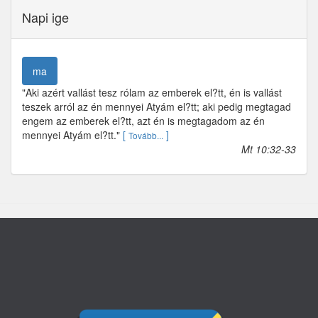
Napi ige
ma
"Aki azért vallást tesz rólam az emberek el?tt, én is vallást
teszek arról az én mennyei Atyám el?tt; aki pedig megtagad
engem az emberek el?tt, azt én is megtagadom az én
mennyei Atyám el?tt."
[
]
Tovább...
Mt 10:32-33