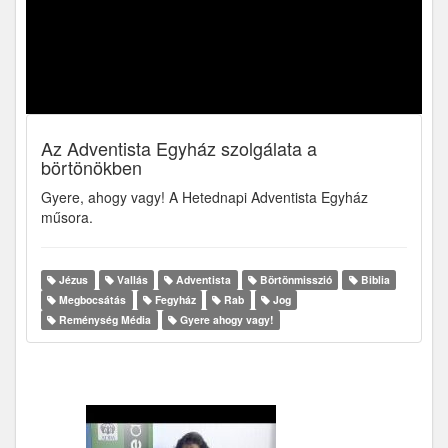
Az Adventista Egyház szolgálata a
börtönökben
Gyere, ahogy vagy! A Hetednapi Adventista Egyház
műsora.
Jézus
Vallás
Adventista
Börtönmisszió
Biblia
Megbocsátás
Fegyház
Rab
Jog
Reménység Média
Gyere ahogy vagy!