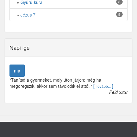
»
Gyűrű-kúra
8
»
Jézus 7
9
Napi ige
ma
"Tanítsd a gyermeket, mely úton járjon: még ha
megöregszik, akkor sem távolodik el attól."
[
]
Tovább...
Péld 22:6