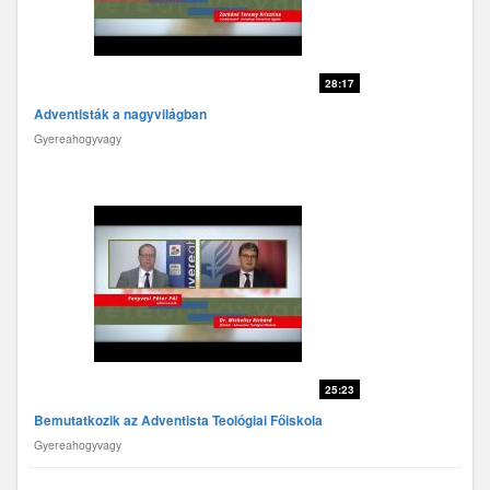
28:17
Adventisták a nagyvilágban
Gyereahogyvagy
25:23
Bemutatkozik az Adventista Teológiai Főiskola
Gyereahogyvagy