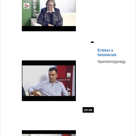
fff
Értéket a
fiataloknak
Gyereahogyvagy
24:49
fff