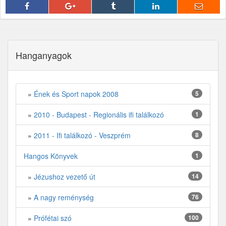
fff
Hanganyagok
»
Ének és Sport napok 2008
5
»
2010 - Budapest - Regionális ifi találkozó
1
»
2011 - Ifi találkozó - Veszprém
8
Hangos Könyvek
1
»
Jézushoz vezető út
14
»
A nagy reménység
76
»
Prófétai szó
100