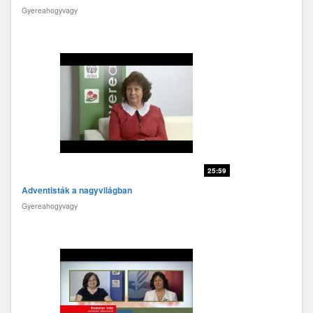
Gyereahogyvagy
25:59
Adventisták a nagyvilágban
Gyereahogyvagy