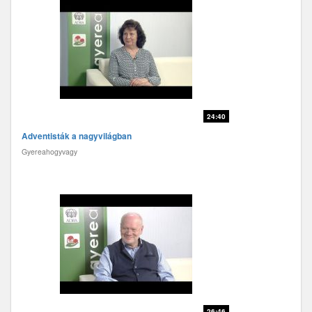
24:40
Adventisták a nagyvilágban
Gyereahogyvagy
26:46