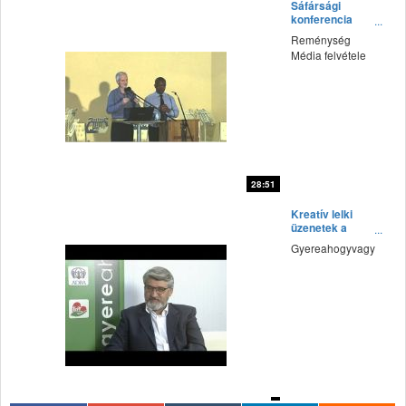
Sáfársági
konferencia
(2015') Vasárnap
Reménység
délelőtt 4.rész
Média felvétele
(2. rész)
28:51
fff
Kreatív lelki
üzenetek a
karantén idején
Gyereahogyvagy