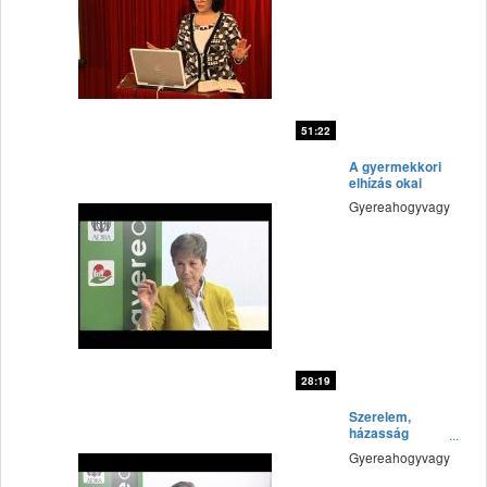
51:22
fff
A gyermekkori
elhízás okai
Gyereahogyvagy
28:19
fff
Szerelem,
házasság
idősebb korban
Gyereahogyvagy