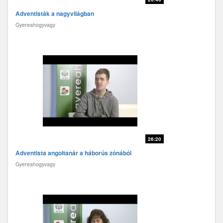
Adventisták a nagyvilágban
Gyereahogyvagy
26:20
Adventista angoltanár a háborús zónából
Gyereahogyvagy