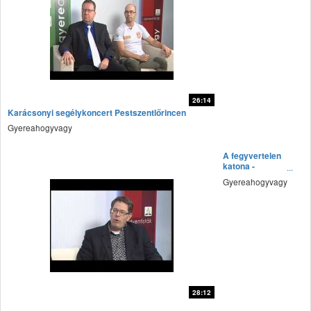
26:14
Karácsonyi segélykoncert Pestszentlőrincen
fff
Gyereahogyvagy
A fegyvertelen
katona -
Desmond Doss
Gyereahogyvagy
története
28:12
fff