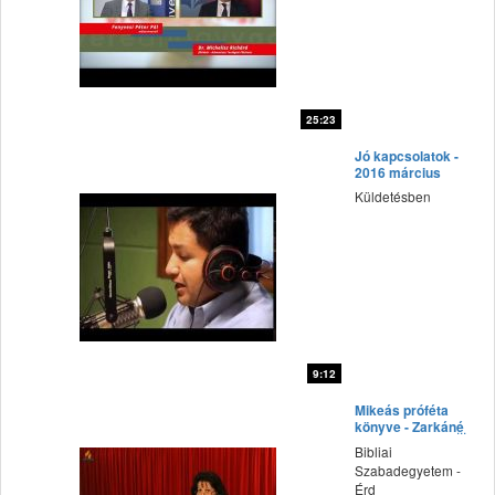
25:23
fff
Jó kapcsolatok -
2016 március
Küldetésben
9:12
fff
Mikeás próféta
könyve - Zarkáné
Teremy Krisztina
Bibliai
előadása
Szabadegyetem -
Érd