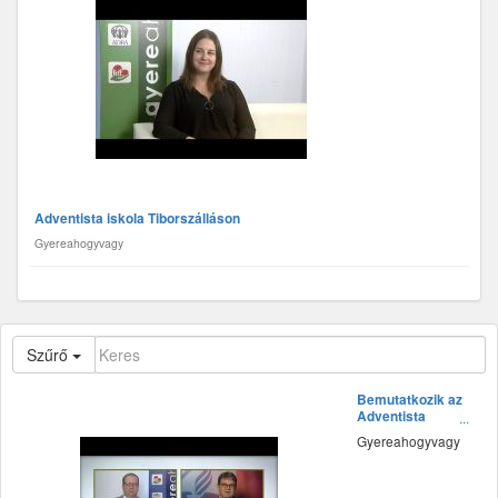
Adventista iskola Tiborszálláson
Gyereahogyvagy
Szűrő
Bemutatkozik az
Adventista
Teológiai Főiskola
Gyereahogyvagy