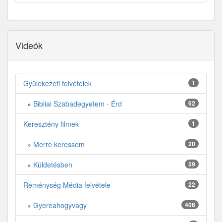
Videók
Gyülekezeti felvételek
1
»
Bibliai Szabadegyetem - Érd
62
Keresztény filmek
1
»
Merre keressem
20
»
Küldetésben
59
Reménység Média felvétele
22
»
Gyereahogyvagy
406