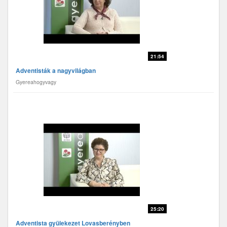
21:54
Adventisták a nagyvilágban
Gyereahogyvagy
25:20
Adventista gyülekezet Lovasberényben