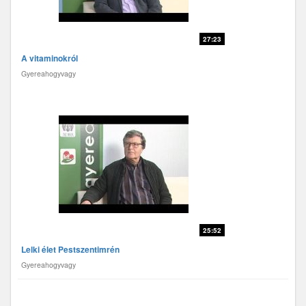
27:23
A vitaminokról
Gyereahogyvagy
25:52
Lelki élet Pestszentimrén
Gyereahogyvagy