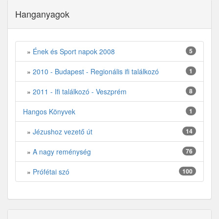
Hanganyagok
»
Ének és Sport napok 2008
5
»
2010 - Budapest - Regionális ifi találkozó
1
»
2011 - Ifi találkozó - Veszprém
8
Hangos Könyvek
1
»
Jézushoz vezető út
14
»
A nagy reménység
76
»
Prófétai szó
100