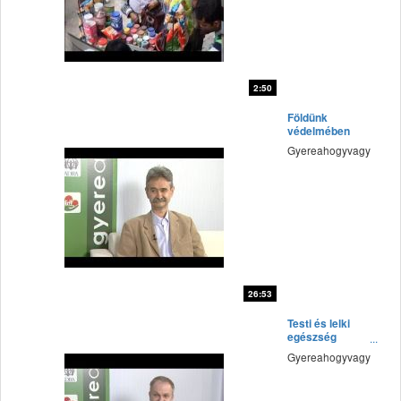
2:50
fff
Földünk
védelmében
Gyereahogyvagy
26:53
fff
Testi és lelki
egészség
kapcsolata
Gyereahogyvagy