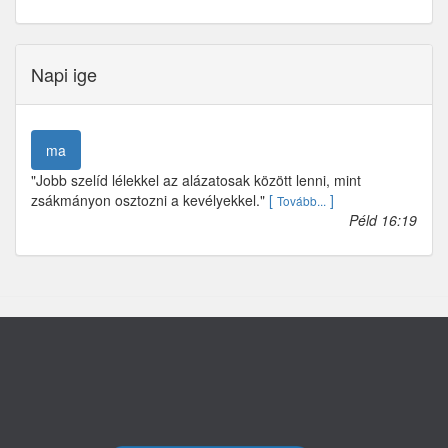
Napi ige
ma
"Jobb szelíd lélekkel az alázatosak között lenni, mint
zsákmányon osztozni a kevélyekkel."
[
]
Tovább...
Péld 16:19