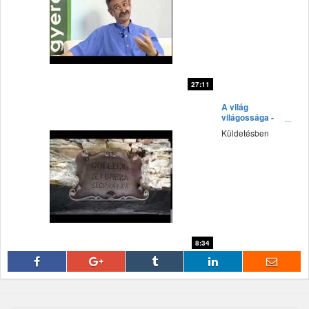
27:11
fff
A világ
világossága -
2015 november
Küldetésben
8:34
fff