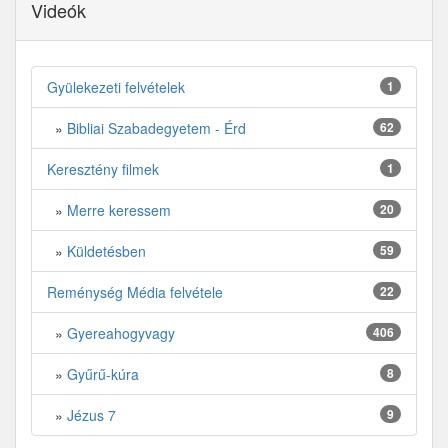
Videók
Gyülekezeti felvételek
1
»
Bibliai Szabadegyetem - Érd
62
Keresztény filmek
1
»
Merre keressem
20
»
Küldetésben
59
Reménység Média felvétele
22
»
Gyereahogyvagy
406
»
Gyűrű-kúra
8
»
Jézus 7
9