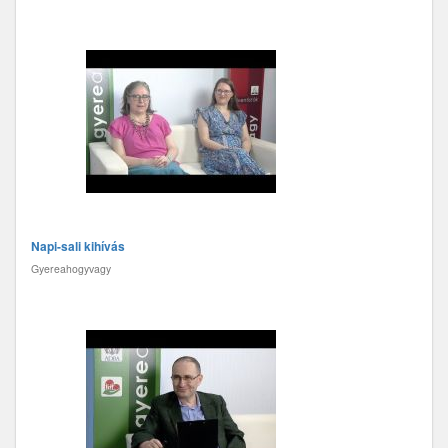
Napi-sali kihívás
Gyereahogyvagy