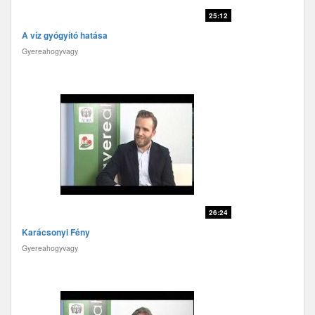
25:12
A víz gyógyító hatása
Gyereahogyvagy
26:24
Karácsonyi Fény
Gyereahogyvagy