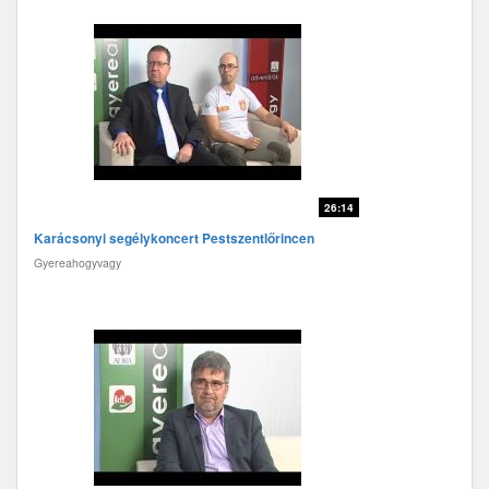
26:14
Karácsonyi segélykoncert Pestszentlőrincen
Gyereahogyvagy