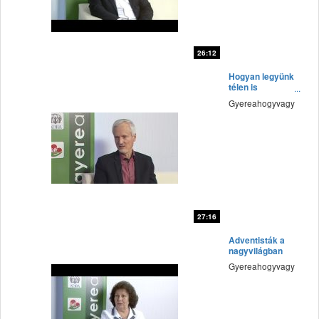
26:12
fff
Hogyan legyünk
télen is
egészségesek?
Gyereahogyvagy
27:16
fff
Adventisták a
nagyvilágban
Gyereahogyvagy