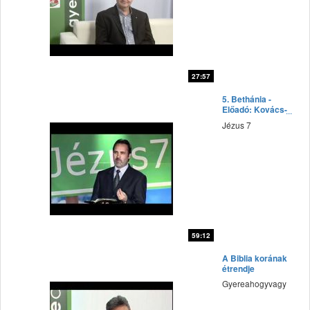
27:57
fff
5. Bethánia -
Előadó: Kovács-
Bíró János
Jézus 7
59:12
fff
A Biblia korának
étrendje
Gyereahogyvagy