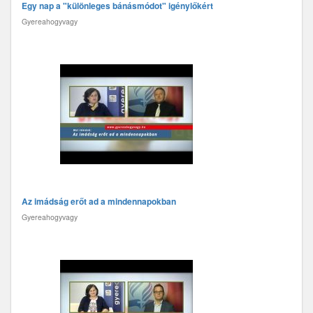
Egy nap a "különleges bánásmódot" igénylőkért
Gyereahogyvagy
Az imádság erőt ad a mindennapokban
Gyereahogyvagy