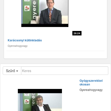
28:24
Karácsonyi különkiadás
Gyereahogyvagy
Szűrő
Gyógyszerekkel
okosan
Gyereahogyvagy