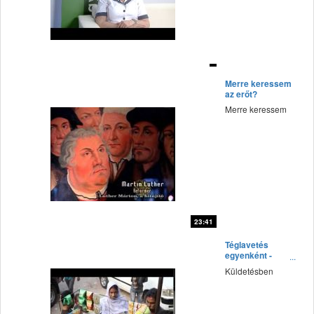
fff
Merre keressem
az erőt?
Merre keressem
23:41
fff
Téglavetés
egyenként -
Banglades
Küldetésben