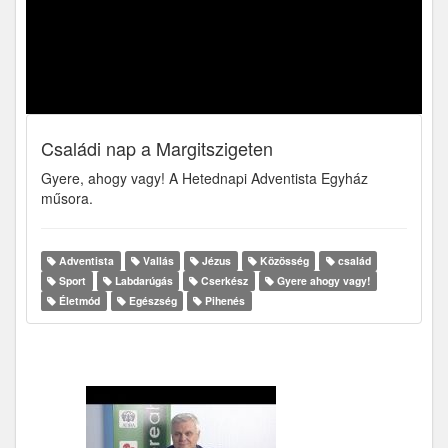
Családi nap a Margitszigeten
Gyere, ahogy vagy! A Hetednapi Adventista Egyház
műsora.
Adventista
Vallás
Jézus
Közösség
család
Sport
Labdarúgás
Cserkész
Gyere ahogy vagy!
Életmód
Egészség
Pihenés