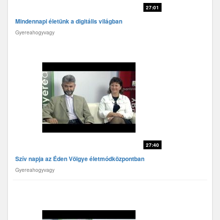
27:01
Mindennapi életünk a digitális világban
Gyereahogyvagy
27:40
Szív napja az Éden Völgye életmódközpontban
Gyereahogyvagy