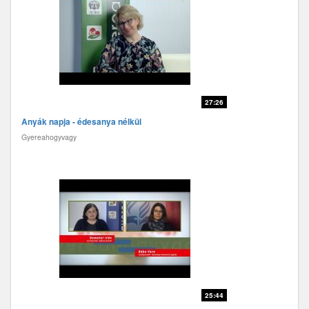
27:26
Anyák napja - édesanya nélkül
Gyereahogyvagy
25:44