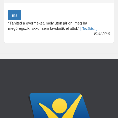
ma
"Tanítsd a gyermeket, mely úton járjon: még ha
megöregszik, akkor sem távolodik el attól."
[
]
Tovább...
Péld 22:6