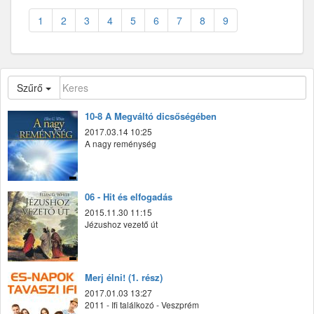
1
2
3
4
5
6
7
8
9
Szűrő
10-8 A Megváltó dicsőségében
2017.03.14 10:25
A nagy reménység
06 - Hit és elfogadás
2015.11.30 11:15
Jézushoz vezető út
Merj élni! (1. rész)
2017.01.03 13:27
2011 - Ifi találkozó - Veszprém