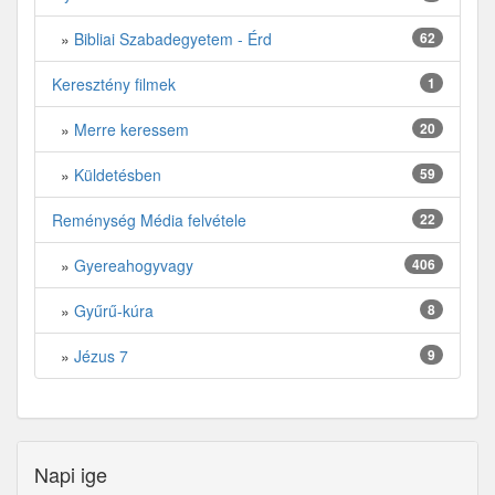
»
Bibliai Szabadegyetem - Érd
62
Keresztény filmek
1
»
Merre keressem
20
»
Küldetésben
59
Reménység Média felvétele
22
»
Gyereahogyvagy
406
»
Gyűrű-kúra
8
»
Jézus 7
9
Napi ige