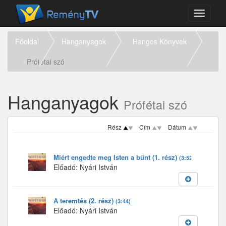
Toggle
navigati
Főoldal
Hanganyagok
Hangos Könyvek
Prófétai szó
Hanganyagok
Prófétai szó
Rész
Cím
Dátum
Miért engedte meg Isten a bűnt (1. rész)
(3:52)
Előadó: Nyári István
A teremtés (2. rész)
(3:44)
Előadó: Nyári István