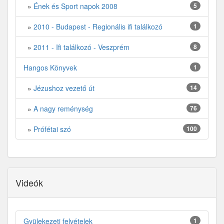
»
Ének és Sport napok 2008
5
»
2010 - Budapest - Regionális ifi találkozó
1
»
2011 - Ifi találkozó - Veszprém
8
Hangos Könyvek
1
»
Jézushoz vezető út
14
»
A nagy reménység
76
»
Prófétai szó
100
Videók
Gyülekezeti felvételek
1