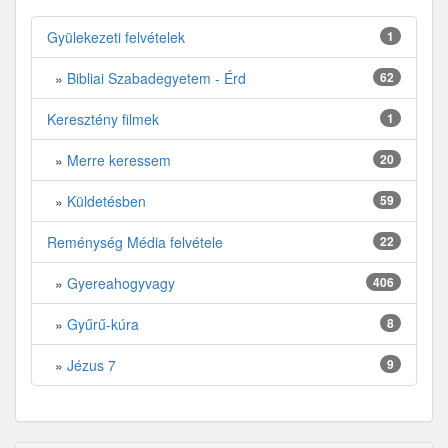
Gyülekezeti felvételek
1
»
Bibliai Szabadegyetem - Érd
62
Keresztény filmek
1
»
Merre keressem
20
»
Küldetésben
59
Reménység Média felvétele
22
»
Gyereahogyvagy
406
»
Gyűrű-kúra
8
»
Jézus 7
9