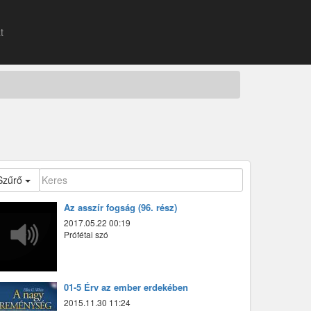
t
Szűrő
Az asszír fogság (96. rész)
2017.05.22 00:19
Prófétai szó
01-5 Érv az ember erdekében
2015.11.30 11:24