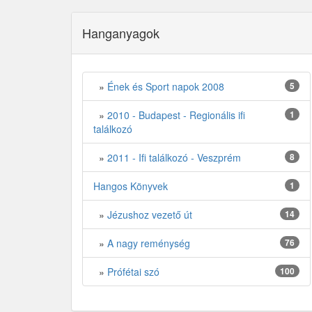
Hanganyagok
»
Ének és Sport napok 2008
5
»
2010 - Budapest - Regionális ifi
1
találkozó
»
2011 - Ifi találkozó - Veszprém
8
Hangos Könyvek
1
»
Jézushoz vezető út
14
»
A nagy reménység
76
»
Prófétai szó
100