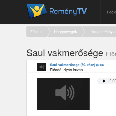
Főold
Főoldal
Hanganyagok
Hangos Könyv
Saul vakmerősége
Elő
Saul vakmerősége (60. rész)
(3:43)
Előadó: Nyári István