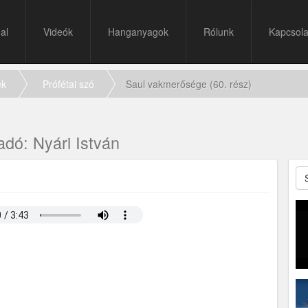
al
Videók
Hanganyagok
Rólunk
Kapcsola
ek
Prófétai szó
Saul vakmerősége (60. rész)
adó: Nyári István