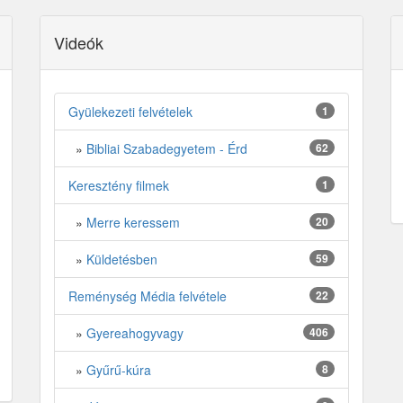
Videók
Gyülekezeti felvételek
1
»
Bibliai Szabadegyetem - Érd
62
Keresztény filmek
1
»
Merre keressem
20
»
Küldetésben
59
Reménység Média felvétele
22
»
Gyereahogyvagy
406
»
Gyűrű-kúra
8