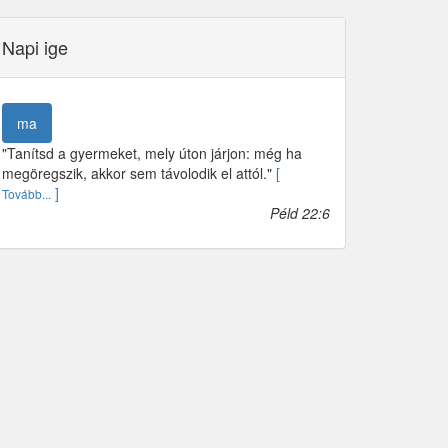
Napi ige
ma
"Tanítsd a gyermeket, mely úton járjon: még ha
megöregszik, akkor sem távolodik el attól."
[
]
Tovább...
Péld 22:6